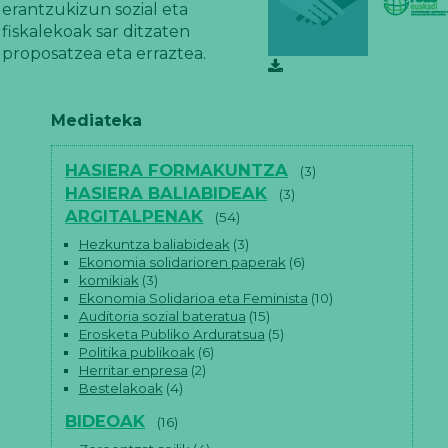
erantzukizun sozial eta
fiskalekoak sar ditzaten
proposatzea eta erraztea.
Mediateka
HASIERA FORMAKUNTZA
(3)
HASIERA BALIABIDEAK
(3)
ARGITALPENAK
(54)
Hezkuntza baliabideak
(3)
Ekonomia solidarioren paperak
(6)
komikiak
(3)
Ekonomia Solidarioa eta Feminista
(10)
Auditoria sozial bateratua
(15)
Erosketa Publiko Arduratsua
(5)
Politika publikoak
(6)
Herritar enpresa
(2)
Bestelakoak
(4)
BIDEOAK
(16)