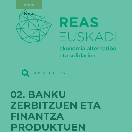
Menua
REAS
kontaktua
ES
EUSKADI
02. BANKU
ZERBITZUEN ETA
FINANTZA
PRODUKTUEN