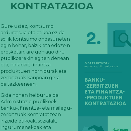
KONTRATAZIOA
Gure ustez, kontsumo
arduratsua eta etikoa ez da
soilik kontsumo ondasunetan
egin behar, baizik eta edozein
erosketan, are gehiago diru
publikoarekin egiten denean
eta, nolabait, finantza
produktuen hornidurak eta
zerbitzuak kanpoan gera
daitezkeenean.
Gida honen helburua da
Administrazio publikoek
banku-, finantza- eta mailegu-
zerbitzuak kontratatzean
irizpide etikoak, sozialak,
ingurumenekoak eta