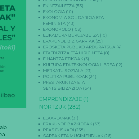
EKINTZAILETZA
(53)
EKOLOGIA
(10)
EKONOMIA SOLIDARIOA ETA
FEMINISTA
(43)
EKONOPOLO
(103)
ELIKADURA BURUJABETZA
(10)
ERAKUNDE BIZIGARRIAK
(25)
EROSKETA PUBLIKO ARDURATSUA
(4)
ETXEBIZITZA ETA HIRIGINTZA
(8)
FINANTZA ETIKOAK
(3)
KULTURA ETA TEKNOLOGIA LIBREA
(12)
MERKATU SOZIALA
(23)
POLITIKA PUBLIKOAK
(24)
PRESTAKUNTZA ETA
SENTSIBILIZAZIOA
(64)
EMPRENDIZAJE
(1)
NORTZUK
(282)
ELKARLANAK
(31)
ERAKUNDE BAZKIDEAK
(37)
aio
REAS EUSKADI
(235)
ea
SAREAK ETA MUGIMENDUAK
(26)