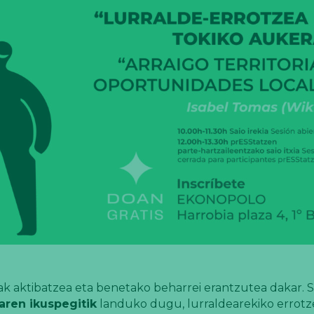
eak aktibatzea eta benetako beharrei erantzutea dakar. S
aren ikuspegitik
landuko dugu, lurraldearekiko errotz