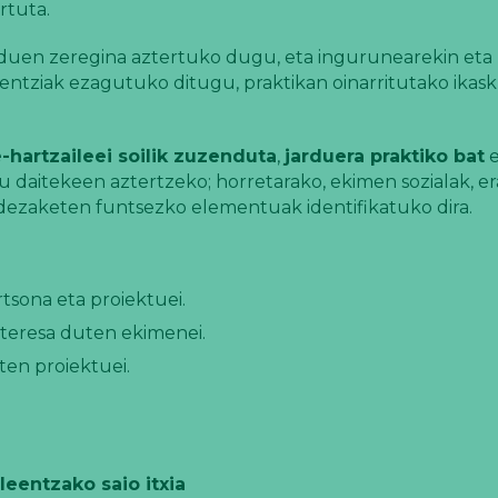
rtuta.
n duen zeregina aztertuko dugu, eta ingurunearekin eta
entziak ezagutuko ditugu, praktikan oinarritutako ikas
hartzaileei soilik zuzenduta
,
jarduera praktiko bat
e
u daitekeen aztertzeko; horretarako, ekimen sozialak, er
dezaketen funtsezko elementuak identifikatuko dira.
tsona eta proiektuei.
teresa duten ekimenei.
ten proiektuei.
leentzako saio itxia