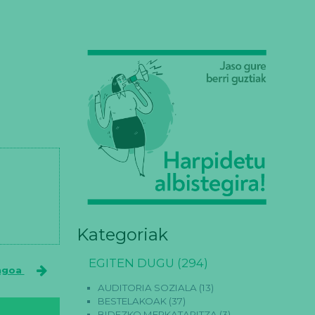
Kategoriak
EGITEN DUGU
(294)
ngoa
AUDITORIA SOZIALA
(13)
BESTELAKOAK
(37)
BIDEZKO MERKATARITZA
(3)