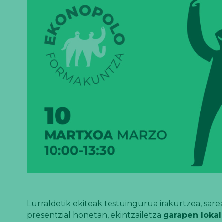
Lurraldetik ekiteak testuingurua irakurtzea, sar
presentzial honetan, ekintzailetza
garapen lokal