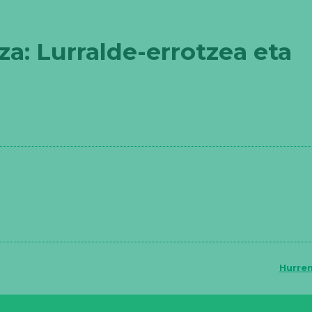
: Lurralde-errotzea eta
Hurre