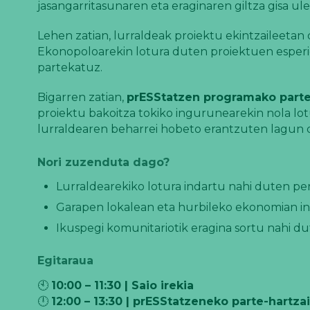
jasangarritasunaren eta eraginaren giltza gisa ule
Lehen zatian, lurraldeak proiektu ekintzaileeta
Ekonopoloarekin lotura duten proiektuen esperi
partekatuz.
Bigarren zatian,
prESStatzen programako parte-
proiektu bakoitza tokiko ingurunearekin nola lot
lurraldearen beharrei hobeto erantzuten lagun 
Nori zuzenduta dago?
Lurraldearekiko lotura indartu nahi duten per
Garapen lokalean eta hurbileko ekonomian in
Ikuspegi komunitariotik eragina sortu nahi du
Egitaraua
🕙
10:00 – 11:30 | Saio irekia
🕛
12:00 – 13:30 | prESStatzeneko parte-hartzai