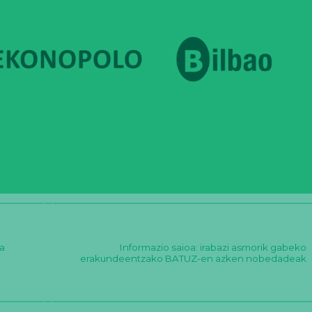
a
Informazio saioa: irabazi asmorik gabeko
erakundeentzako BATUZ-en azken nobedadeak