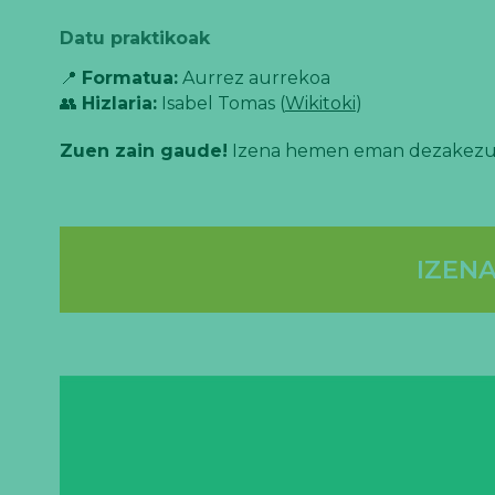
Datu praktikoak
📍
Formatua:
Aurrez aurrekoa
👥
Hizlaria:
Isabel Tomas (
Wikitoki
)
Zuen zain gaude!
Izena hemen eman dezakezu
IZENA