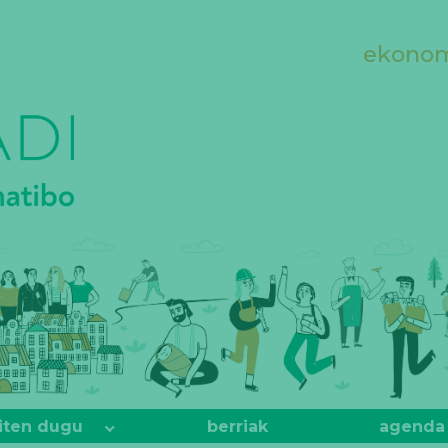
ekonomi
iten dugu
berriak
agenda