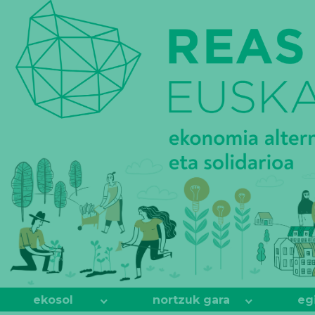
REAS
EUSKADI
ekosol
nortzuk gara
eg