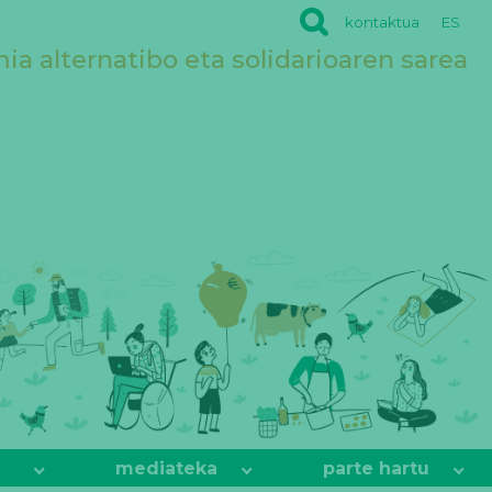
kontaktua
ES
a alternatibo eta solidarioaren sarea
mediateka
parte hartu