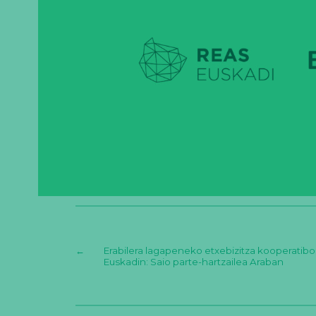
←
Erabilera lagapeneko etxebizitza kooperatibo
Euskadin: Saio parte-hartzailea Araban