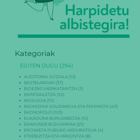
Kategoriak
EGITEN DUGU
(294)
AUDITORIA SOZIALA
(13)
BESTELAKOAK
(37)
BIDEZKO MERKATARITZA
(3)
EKINTZAILETZA
(53)
EKOLOGIA
(10)
EKONOMIA SOLIDARIOA ETA FEMINISTA
(43)
EKONOPOLO
(103)
ELIKADURA BURUJABETZA
(10)
ERAKUNDE BIZIGARRIAK
(25)
EROSKETA PUBLIKO ARDURATSUA
(4)
ETXEBIZITZA ETA HIRIGINTZA
(8)