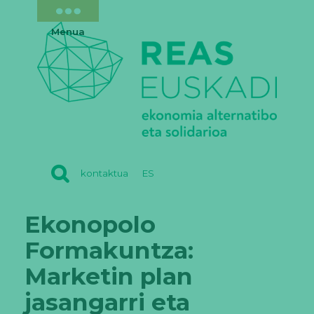
Menua
REAS
kontaktua
ES
EUSKADI
Ekonopolo
Formakuntza:
Marketin plan
jasangarri eta