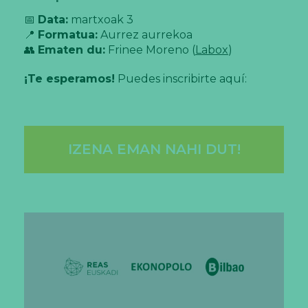
📅
Data:
martxoak 3
📍
Formatua:
Aurrez aurrekoa
👥
Ematen du:
Frinee Moreno (
Labox
)
¡Te esperamos!
Puedes inscribirte aquí:
IZENA EMAN NAHI DUT!