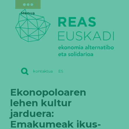
Menua
REAS
kontaktua
ES
EUSKADI
Ekonopoloaren
lehen kultur
jarduera:
Emakumeak ikus-