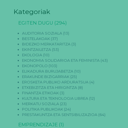
Kategoriak
EGITEN DUGU
(294)
AUDITORIA SOZIALA
(13)
BESTELAKOAK
(37)
BIDEZKO MERKATARITZA
(3)
EKINTZAILETZA
(53)
EKOLOGIA
(10)
EKONOMIA SOLIDARIOA ETA FEMINISTA
(43)
EKONOPOLO
(103)
ELIKADURA BURUJABETZA
(10)
ERAKUNDE BIZIGARRIAK
(25)
EROSKETA PUBLIKO ARDURATSUA
(4)
ETXEBIZITZA ETA HIRIGINTZA
(8)
FINANTZA ETIKOAK
(3)
KULTURA ETA TEKNOLOGIA LIBREA
(12)
MERKATU SOZIALA
(23)
POLITIKA PUBLIKOAK
(24)
PRESTAKUNTZA ETA SENTSIBILIZAZIOA
(64)
EMPRENDIZAJE
(1)