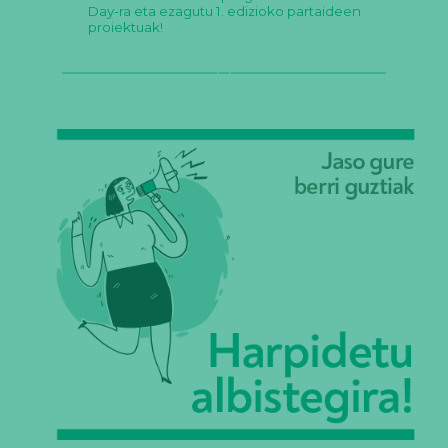
Day-ra eta ezagutu 1. edizioko partaideen
proiektuak!