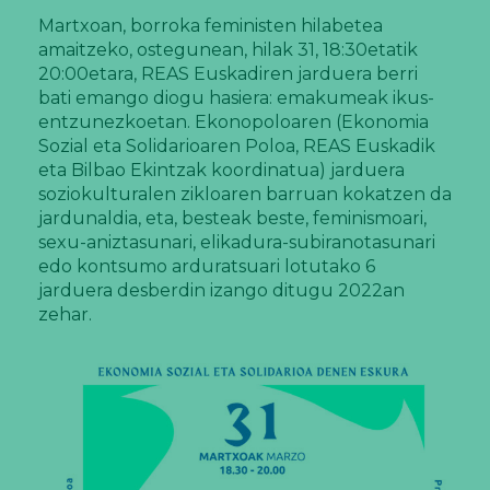
Martxoan, borroka feministen hilabetea
amaitzeko, ostegunean, hilak 31, 18:30etatik
20:00etara, REAS Euskadiren jarduera berri
bati emango diogu hasiera: emakumeak ikus-
entzunezkoetan. Ekonopoloaren (Ekonomia
Sozial eta Solidarioaren Poloa, REAS Euskadik
eta Bilbao Ekintzak koordinatua) jarduera
soziokulturalen zikloaren barruan kokatzen da
jardunaldia, eta, besteak beste, feminismoari,
sexu-aniztasunari, elikadura-subiranotasunari
edo kontsumo arduratsuari lotutako 6
jarduera desberdin izango ditugu 2022an
zehar.