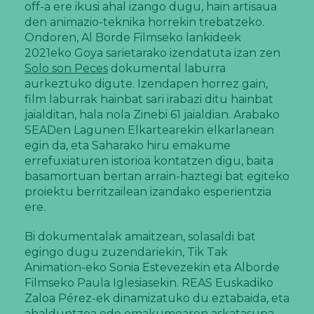
off-a ere ikusi ahal izango dugu, hain artisaua
den animazio-teknika horrekin trebatzeko.
Ondoren, Al Borde Filmseko lankideek
2021eko Goya sarietarako izendatuta izan zen
Solo son Peces
dokumental laburra
aurkeztuko digute. Izendapen horrez gain,
film laburrak hainbat sari irabazi ditu hainbat
jaialditan, hala nola Zinebi 61 jaialdian. Arabako
SEADen Lagunen Elkartearekin elkarlanean
egin da, eta Saharako hiru emakume
errefuxiaturen istorioa kontatzen digu, baita
basamortuan bertan arrain-haztegi bat egiteko
proiektu berritzailean izandako esperientzia
ere.
Bi dokumentalak amaitzean, solasaldi bat
egingo dugu zuzendariekin, Tik Tak
Animation-eko Sonia Estevezekin eta Alborde
Filmseko Paula Iglesiasekin. REAS Euskadiko
Zaloa Pérez-ek dinamizatuko du eztabaida, eta
ahalduntzea edo emakumearen askatasuna