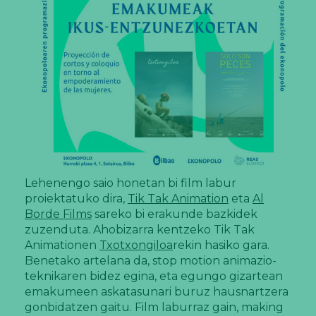
Lehenengo saio honetan bi film labur
proiektatuko dira,
Tik Tak Animation
eta
Al
Borde Films
sareko bi erakunde bazkidek
zuzenduta. Ahobizarra kentzeko Tik Tak
Animationen
Txotxongiloa
rekin hasiko gara.
Benetako artelana da, stop motion animazio-
teknikaren bidez egina, eta egungo gizartean
emakumeen askatasunari buruz hausnartzera
gonbidatzen gaitu. Film laburraz gain, making