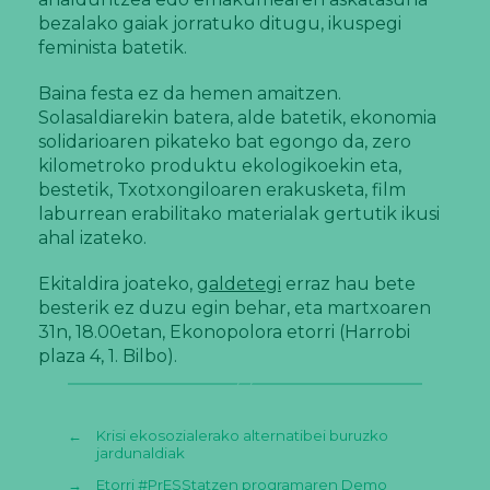
bezalako gaiak jorratuko ditugu, ikuspegi
feminista batetik.
Baina festa ez da hemen amaitzen.
Solasaldiarekin batera, alde batetik, ekonomia
solidarioaren pikateko bat egongo da, zero
kilometroko produktu ekologikoekin eta,
bestetik, Txotxongiloaren erakusketa, film
laburrean erabilitako materialak gertutik ikusi
ahal izateko.
Ekitaldira joateko,
galdetegi
erraz hau bete
besterik ez duzu egin behar, eta martxoaren
31n, 18.00etan, Ekonopolora etorri (Harrobi
plaza 4, 1. Bilbo).
←
Krisi ekosozialerako alternatibei buruzko
jardunaldiak
→
Etorri #PrESStatzen programaren Demo