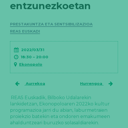
entzunezkoetan
Kategoriak
PRESTAKUNTZA ETA SENTSIBILIZAZIOA
REAS EUSKADI
2022/03/31
18:30 – 20:00
Ekonopolo
Aurrekoa
Hurrengoa
REAS Euskadik, Bilboko Udalarekin
lankidetzan, Ekonopoloaren 2022ko kultur
programazioa jarri du abian, laburmetraien
proiekzio batekin eta ondoren emakumeen
ahalduntzeari buruzko solasaldiarekin.