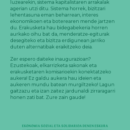
luzearekin, sistema kapitalistaren arrakalak
agerian utzi ditu. Sistema horrek, bizitzari
lehentasuna eman beharrean, interes
ekonomikoen eta boterearen mende jartzen
du. Erakusketa hau bidegabekeria horren
aurkako oihu bat da, menderatze-egiturak
desegiteko eta bizitza erdigunean jarriko
duten alternatibak eraikitzeko deia.
Zer espero daiteke inaugurazioan?
Ezustekoak, elkarrizketa sakonak eta
erakusketaren komisarioekin konektatzeko
aukera! Ez galdu aukera hau ideien eta
aukeren mundu batean murgiltzeko! Lagun
gaitzazu eta izan zaitez jardunaldi zirraragarri
honen zati bat. Zure zain gaude!