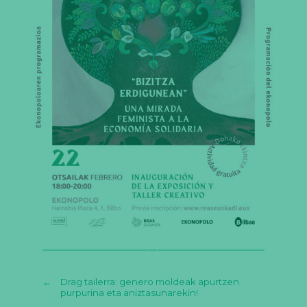
←
Drag tailerra: genero moldeak apurtzen
purpurina eta aniztasunarekin!