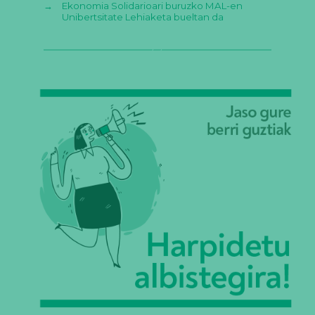
→
Ekonomia Solidarioari buruzko MAL-en
Unibertsitate Lehiaketa bueltan da