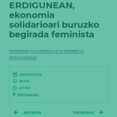
ERDIGUNEAN,
ekonomia
solidarioari buruzko
begirada feminista
Kategoriak
EKONOMIA SOLIDARIOA ETA FEMINISTA
REAS EUSKADI
2024/02/22
18:00
20:00
Ekonopolo
Aurrekoa
Hurrengoa