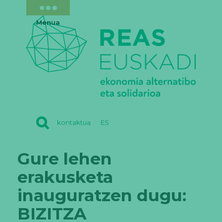
Menua
REAS
kontaktua
ES
EUSKADI
Gure lehen
erakusketa
inauguratzen dugu:
BIZITZA