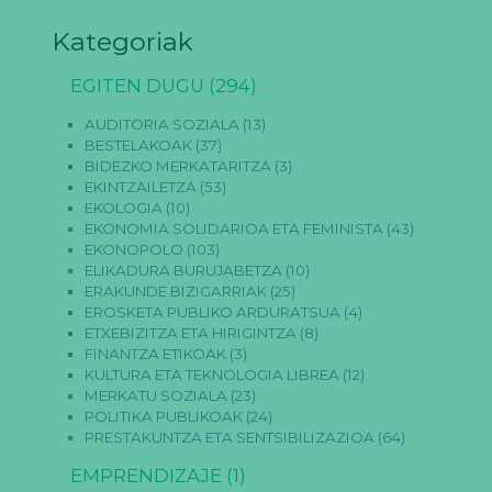
Kategoriak
EGITEN DUGU
(294)
AUDITORIA SOZIALA
(13)
BESTELAKOAK
(37)
BIDEZKO MERKATARITZA
(3)
EKINTZAILETZA
(53)
EKOLOGIA
(10)
EKONOMIA SOLIDARIOA ETA FEMINISTA
(43)
EKONOPOLO
(103)
ELIKADURA BURUJABETZA
(10)
ERAKUNDE BIZIGARRIAK
(25)
EROSKETA PUBLIKO ARDURATSUA
(4)
ETXEBIZITZA ETA HIRIGINTZA
(8)
FINANTZA ETIKOAK
(3)
KULTURA ETA TEKNOLOGIA LIBREA
(12)
MERKATU SOZIALA
(23)
POLITIKA PUBLIKOAK
(24)
PRESTAKUNTZA ETA SENTSIBILIZAZIOA
(64)
EMPRENDIZAJE
(1)