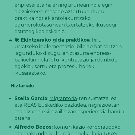
enpresei eta haien inguruneari nola egin
diezaiekeen mesede aztertuko dugu,
praktika horiek antolakuntzako
egunerokotasunean txertatzeko ikuspegi
estrategikoa eskainiz.
🛠
Ekintzarako gida praktikoa
: hiru
urratseko inplementazio-ibilbide bat sortzen
lagunduko dizugu, aniztasuna enpresa-
balioekin nola lotu, kontratazio-jardunbide
egokiak sortu eta prozesu horiek
ikusarazteko.
Hizlariak:
Stella García
:
Migrantoria
-ren sustatzailea
eta REAS Euskadiko bazkidea, migrazioetan
eta gizarte-ekintzailetzan esperientzia handia
duena.
Alfredo Bezos
:
komunikazio korporatiboko
eta erakunde-kulturako aholkularia, REAS