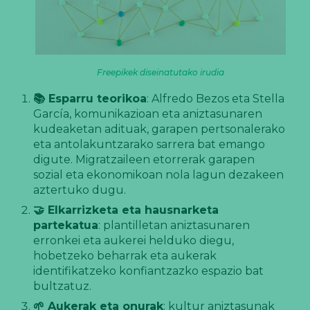
Freepikek diseinatutako irudia
📚
Esparru teorikoa
: Alfredo Bezos eta Stella
García, komunikazioan eta aniztasunaren
kudeaketan adituak, garapen pertsonalerako
eta antolakuntzarako sarrera bat emango
digute. Migratzaileen etorrerak garapen
sozial eta ekonomikoan nola lagun dezakeen
aztertuko dugu.
🤝
Elkarrizketa eta hausnarketa
partekatua
: plantilletan aniztasunaren
erronkei eta aukerei helduko diegu,
hobetzeko beharrak eta aukerak
identifikatzeko konfiantzazko espazio bat
bultzatuz.
🌱
Aukerak eta onurak
: kultur aniztasunak