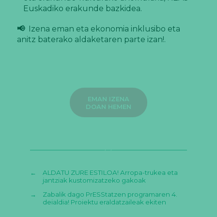
Euskadiko erakunde bazkidea.
📢
Izena eman eta ekonomia inklusibo eta
anitz baterako aldaketaren parte izan!.
EMAN IZENA
DOAN HEMEN
←
ALDATU ZURE ESTILOA! Arropa-trukea eta
jantziak kustomizatzeko gakoak
→
Zabalik dago PrESStatzen programaren 4.
deialdia! Proiektu eraldatzaileak ekiten