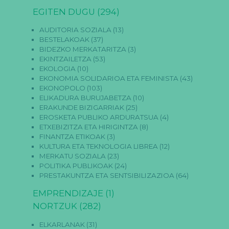
EGITEN DUGU
(294)
AUDITORIA SOZIALA
(13)
BESTELAKOAK
(37)
BIDEZKO MERKATARITZA
(3)
EKINTZAILETZA
(53)
EKOLOGIA
(10)
EKONOMIA SOLIDARIOA ETA FEMINISTA
(43)
EKONOPOLO
(103)
ELIKADURA BURUJABETZA
(10)
ERAKUNDE BIZIGARRIAK
(25)
EROSKETA PUBLIKO ARDURATSUA
(4)
ETXEBIZITZA ETA HIRIGINTZA
(8)
FINANTZA ETIKOAK
(3)
KULTURA ETA TEKNOLOGIA LIBREA
(12)
MERKATU SOZIALA
(23)
POLITIKA PUBLIKOAK
(24)
PRESTAKUNTZA ETA SENTSIBILIZAZIOA
(64)
EMPRENDIZAJE
(1)
NORTZUK
(282)
ELKARLANAK
(31)