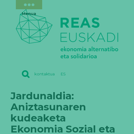
Menua
REAS
kontaktua
ES
EUSKADI
Jardunaldia:
Aniztasunaren
kudeaketa
Ekonomia Sozial eta