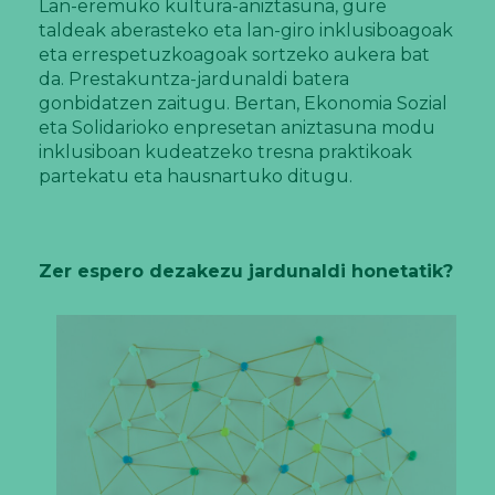
Lan-eremuko kultura-aniztasuna, gure
taldeak aberasteko eta lan-giro inklusiboagoak
eta errespetuzkoagoak sortzeko aukera bat
da. Prestakuntza-jardunaldi batera
gonbidatzen zaitugu. Bertan, Ekonomia Sozial
eta Solidarioko enpresetan aniztasuna modu
inklusiboan kudeatzeko tresna praktikoak
partekatu eta hausnartuko ditugu.
Zer espero dezakezu jardunaldi honetatik?