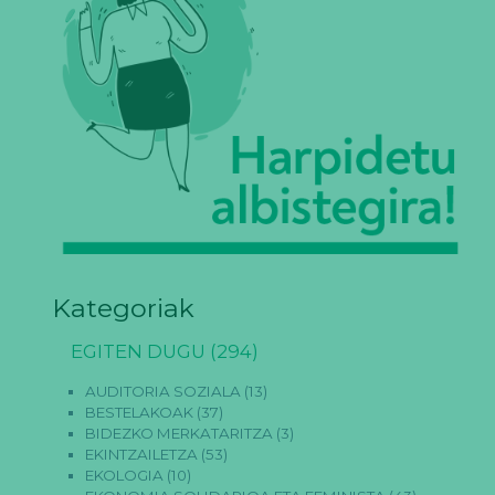
Kategoriak
EGITEN DUGU
(294)
AUDITORIA SOZIALA
(13)
BESTELAKOAK
(37)
BIDEZKO MERKATARITZA
(3)
EKINTZAILETZA
(53)
EKOLOGIA
(10)