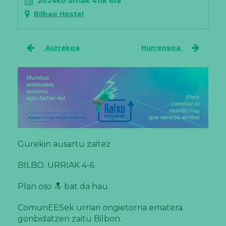
2024ko urriak 4tik 6ra
Bilbao Hostel
Aurrekoa
Hurrengoa
Gurekin ausartu zaitez
BILBO. URRIAK 4-6
Plan oso 🔝 bat da hau.
ComunEESek urriari ongietorria ematera
gonbidatzen zaitu Bilbon.