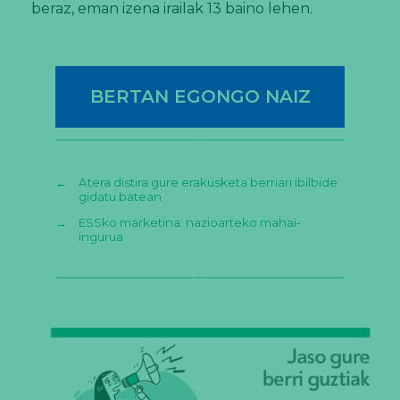
beraz, eman izena irailak 13 baino lehen.
BERTAN EGONGO NAIZ
←
Atera distira gure erakusketa berriari ibilbide
gidatu batean
→
ESSko marketina: nazioarteko mahai-
ingurua