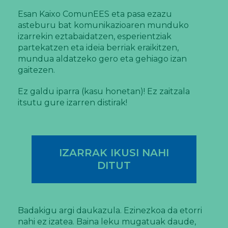
Esan Kaixo ComunEES eta pasa ezazu
asteburu bat komunikazioaren munduko
izarrekin eztabaidatzen, esperientziak
partekatzen eta ideia berriak eraikitzen,
mundua aldatzeko gero eta gehiago izan
gaitezen.
Ez galdu iparra (kasu honetan)! Ez zaitzala
itsutu gure izarren distirak!
IZARRAK IKUSI NAHI
DITUT
Badakigu argi daukazula. Ezinezkoa da etorri
nahi ez izatea. Baina leku mugatuak daude,