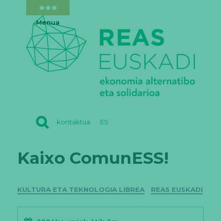
Menua
REAS
kontaktua
ES
EUSKADI
Kaixo ComunESS!
Kategoriak
KULTURA ETA TEKNOLOGIA LIBREA
REAS EUSKADI