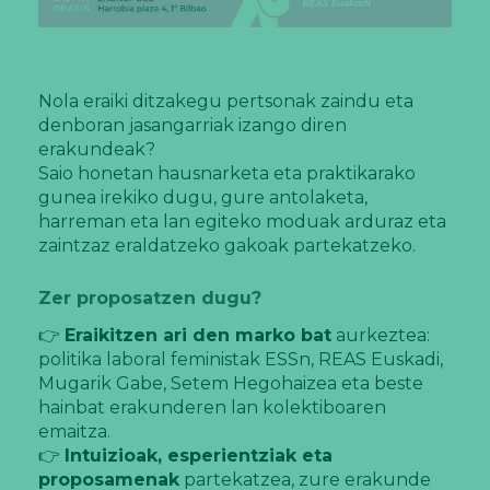
Nola eraiki ditzakegu pertsonak zaindu eta
denboran jasangarriak izango diren
erakundeak?
Saio honetan hausnarketa eta praktikarako
gunea irekiko dugu, gure antolaketa,
harreman eta lan egiteko moduak arduraz eta
zaintzaz eraldatzeko gakoak partekatzeko.
Zer proposatzen dugu?
👉
Eraikitzen ari den marko bat
aurkeztea:
politika laboral feministak ESSn, REAS Euskadi,
Mugarik Gabe, Setem Hegohaizea eta beste
hainbat erakunderen lan kolektiboaren
emaitza.
👉
Intuizioak, esperientziak eta
proposamenak
partekatzea, zure erakunde