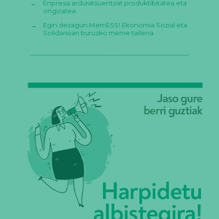
←
Enpresa arduratsuentzat produktibitatea eta
ongizatea
→
Egin dezagun MemESS! Ekonomia Sozial eta
Solidarioari buruzko meme tailerra