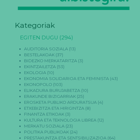
Kategoriak
EGITEN DUGU
(294)
AUDITORIA SOZIALA
(13)
BESTELAKOAK
(37)
BIDEZKO MERKATARITZA
(3)
EKINTZAILETZA
(53)
EKOLOGIA
(10)
EKONOMIA SOLIDARIOA ETA FEMINISTA
(43)
EKONOPOLO
(103)
ELIKADURA BURUJABETZA
(10)
ERAKUNDE BIZIGARRIAK
(25)
EROSKETA PUBLIKO ARDURATSUA
(4)
ETXEBIZITZA ETA HIRIGINTZA
(8)
FINANTZA ETIKOAK
(3)
KULTURA ETA TEKNOLOGIA LIBREA
(12)
MERKATU SOZIALA
(23)
POLITIKA PUBLIKOAK
(24)
PRESTAKUNTZA ETA SENTSIBILIZAZIOA
(64)