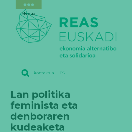
Menua
REAS
kontaktua
ES
EUSKADI
Lan politika
feminista eta
denboraren
kudeaketa