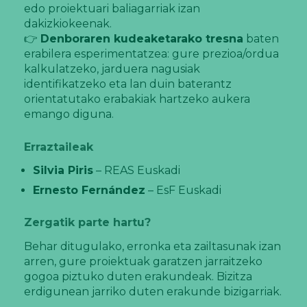
edo proiektuari baliagarriak izan
dakizkiokeenak.
👉
Denboraren kudeaketarako tresna
baten
erabilera esperimentatzea: gure prezioa/ordua
kalkulatzeko, jarduera nagusiak
identifikatzeko eta lan duin baterantz
orientatutako erabakiak hartzeko aukera
emango diguna.
Erraztaileak
Silvia Piris
– REAS Euskadi
Ernesto Fernández
– EsF Euskadi
Zergatik parte hartu?
Behar ditugulako, erronka eta zailtasunak izan
arren, gure proiektuak garatzen jarraitzeko
gogoa piztuko duten erakundeak. Bizitza
erdigunean jarriko duten erakunde bizigarriak.