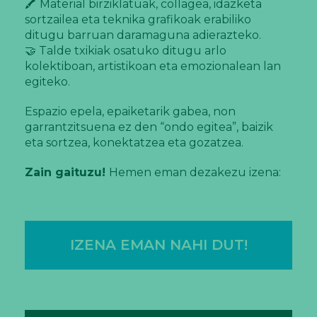
🖍️ Material birziklatuak, collagea, idazketa
sortzailea eta teknika grafikoak erabiliko
ditugu barruan daramaguna adierazteko.
🤝 Talde txikiak osatuko ditugu arlo
kolektiboan, artistikoan eta emozionalean lan
egiteko.
Espazio epela, epaiketarik gabea, non
garrantzitsuena ez den “ondo egitea”, baizik
eta sortzea, konektatzea eta gozatzea.
Zain gaituzu!
Hemen eman dezakezu izena:
IZENA EMAN NAHI DUT!