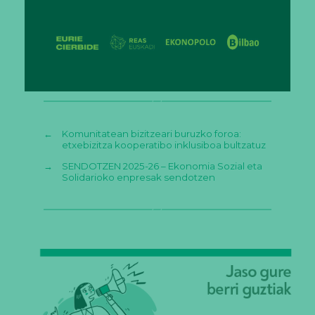
←
Komunitatean bizitzeari buruzko foroa:
etxebizitza kooperatibo inklusiboa bultzatuz
→
SENDOTZEN 2025-26 – Ekonomia Sozial eta
Solidarioko enpresak sendotzen