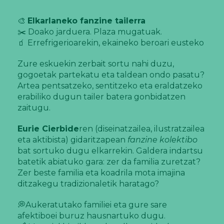
🎨
Elkarlaneko fanzine tailerra
✂️ Doako jarduera. Plaza mugatuak.
🧃 Errefrigerioarekin, ekaineko beroari eusteko
Zure eskuekin zerbait sortu nahi duzu,
gogoetak partekatu eta taldean ondo pasatu?
Artea pentsatzeko, sentitzeko eta eraldatzeko
erabiliko dugun tailer batera gonbidatzen
zaitugu.
Eurie Cierbide
ren (diseinatzailea, ilustratzailea
eta aktibista) gidaritzapean
fanzine kolektibo
bat sortuko dugu elkarrekin. Galdera indartsu
batetik abiatuko gara: zer da familia zuretzat?
Zer beste familia eta koadrila mota imajina
ditzakegu tradizionaletik haratago?
💭Aukeratutako familiei eta gure sare
afektiboei buruz hausnartuko dugu.