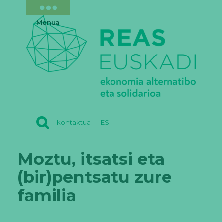
Menua
REAS
kontaktua
ES
EUSKADI
Moztu, itsatsi eta
(bir)pentsatu zure
familia