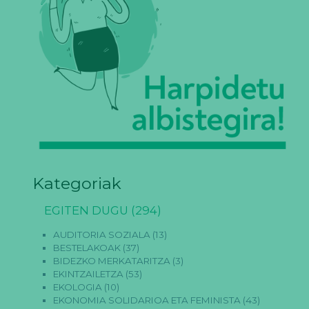
Kategoriak
EGITEN DUGU
(294)
AUDITORIA SOZIALA
(13)
BESTELAKOAK
(37)
BIDEZKO MERKATARITZA
(3)
EKINTZAILETZA
(53)
EKOLOGIA
(10)
EKONOMIA SOLIDARIOA ETA FEMINISTA
(43)