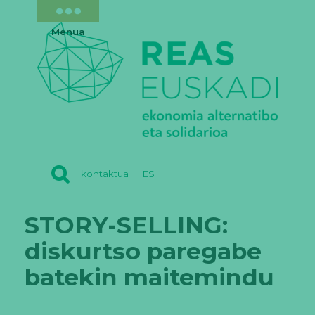
Menua
REAS
kontaktua
ES
EUSKADI
STORY-SELLING:
diskurtso paregabe
batekin maitemindu