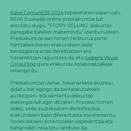
Kaixo ComunESS 2024
topaketaren esparruan,
REAS Euskadik online prestakuntza bat
antolatu dugu, “STORY-SELLING: diskurtso
paregabe batekin maitemindu” izenburupean.
Prestakuntza-saio honen helburua parte-
hartzaileei beren erakundeen balio
bereizgarria erraz detektatzen eta
transmititzen laguntzea da, eta
Iceberg Visual
Consulting
gure erakunde kolaboratzaileak
emango du.
Prestakuntzan zehar, hausnarketa-prozesu
gidatu bat egingo da bertaratutakoek
aurkezpen- eta salmenta-diskurtso
erakargarriak egin ditzaten. Prozesu horren
bidez, xede-publikoaren identifikazioa,
erakundeen balio diferentziala eta elementu
horiek bezero potentzialen esperientzia eta
beharrekin nola lotu landuko da.