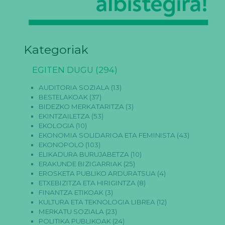
Kategoriak
EGITEN DUGU
(294)
AUDITORIA SOZIALA
(13)
BESTELAKOAK
(37)
BIDEZKO MERKATARITZA
(3)
EKINTZAILETZA
(53)
EKOLOGIA
(10)
EKONOMIA SOLIDARIOA ETA FEMINISTA
(43)
EKONOPOLO
(103)
ELIKADURA BURUJABETZA
(10)
ERAKUNDE BIZIGARRIAK
(25)
EROSKETA PUBLIKO ARDURATSUA
(4)
ETXEBIZITZA ETA HIRIGINTZA
(8)
FINANTZA ETIKOAK
(3)
KULTURA ETA TEKNOLOGIA LIBREA
(12)
MERKATU SOZIALA
(23)
POLITIKA PUBLIKOAK
(24)