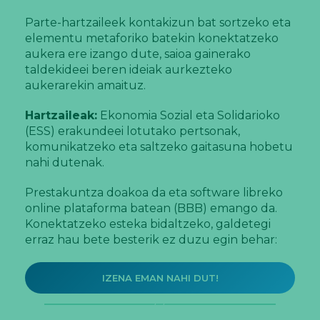
Parte-hartzaileek kontakizun bat sortzeko eta
elementu metaforiko batekin konektatzeko
aukera ere izango dute, saioa gainerako
taldekideei beren ideiak aurkezteko
aukerarekin amaituz.
Hartzaileak:
Ekonomia Sozial eta Solidarioko
(ESS) erakundeei lotutako pertsonak,
komunikatzeko eta saltzeko gaitasuna hobetu
nahi dutenak.
Prestakuntza doakoa da eta software libreko
online plataforma batean (BBB) emango da.
Konektatzeko esteka bidaltzeko, galdetegi
erraz hau bete besterik ez duzu egin behar:
IZENA EMAN NAHI DUT!