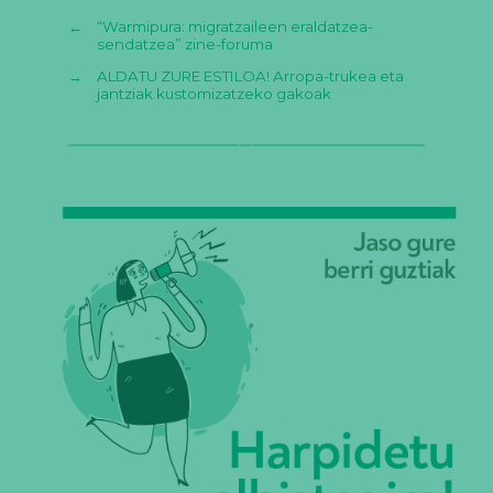
←
“Warmipura: migratzaileen eraldatzea-
sendatzea” zine-foruma
→
ALDATU ZURE ESTILOA! Arropa-trukea eta
jantziak kustomizatzeko gakoak