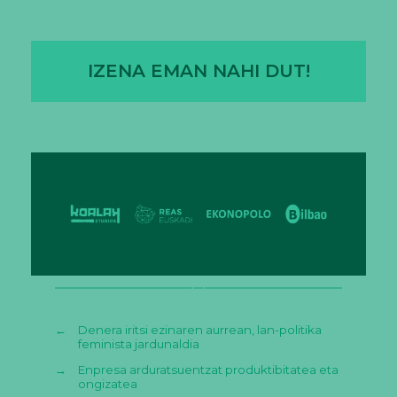
IZENA EMAN NAHI DUT!
←
Denera iritsi ezinaren aurrean, lan-politika
feminista jardunaldia
→
Enpresa arduratsuentzat produktibitatea eta
ongizatea