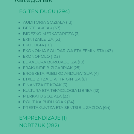
EGITEN DUGU
(294)
AUDITORIA SOZIALA
(13)
BESTELAKOAK
(37)
BIDEZKO MERKATARITZA
(3)
EKINTZAILETZA
(53)
EKOLOGIA
(10)
EKONOMIA SOLIDARIOA ETA FEMINISTA
(43)
EKONOPOLO
(103)
ELIKADURA BURUJABETZA
(10)
ERAKUNDE BIZIGARRIAK
(25)
EROSKETA PUBLIKO ARDURATSUA
(4)
ETXEBIZITZA ETA HIRIGINTZA
(8)
FINANTZA ETIKOAK
(3)
KULTURA ETA TEKNOLOGIA LIBREA
(12)
MERKATU SOZIALA
(23)
POLITIKA PUBLIKOAK
(24)
PRESTAKUNTZA ETA SENTSIBILIZAZIOA
(64)
EMPRENDIZAJE
(1)
NORTZUK
(282)