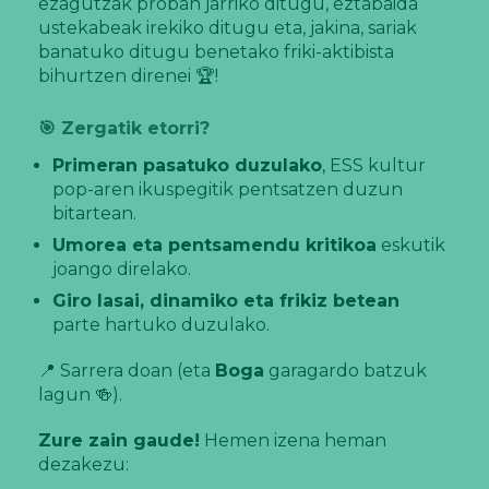
ezagutzak proban jarriko ditugu, eztabaida
ustekabeak irekiko ditugu eta, jakina, sariak
banatuko ditugu benetako friki-aktibista
bihurtzen direnei 🏆!
🎯 Zergatik etorri?
Primeran pasatuko duzulako
, ESS kultur
pop-aren ikuspegitik pentsatzen duzun
bitartean.
Umorea eta pentsamendu kritikoa
eskutik
joango direlako.
Giro lasai, dinamiko eta frikiz betean
parte hartuko duzulako.
📍 Sarrera doan (eta
Boga
garagardo batzuk
lagun 🍻).
Zure zain gaude!
Hemen izena heman
dezakezu: