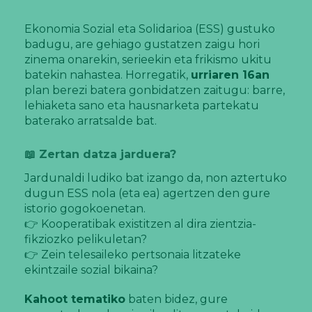
Ekonomia Sozial eta Solidarioa (ESS) gustuko
badugu, are gehiago gustatzen zaigu hori
zinema onarekin, serieekin eta frikismo ukitu
batekin nahastea. Horregatik,
urriaren 16an
plan berezi batera gonbidatzen zaitugu: barre,
lehiaketa sano eta hausnarketa partekatu
baterako arratsalde bat.
📖 Zertan datza jarduera?
Jardunaldi ludiko bat izango da, non aztertuko
dugun ESS nola (eta ea) agertzen den gure
istorio gogokoenetan.
👉 Kooperatibak existitzen al dira zientzia-
fikziozko pelikuletan?
👉 Zein telesaileko pertsonaia litzateke
ekintzaile sozial bikaina?
Kahoot tematiko
baten bidez, gure