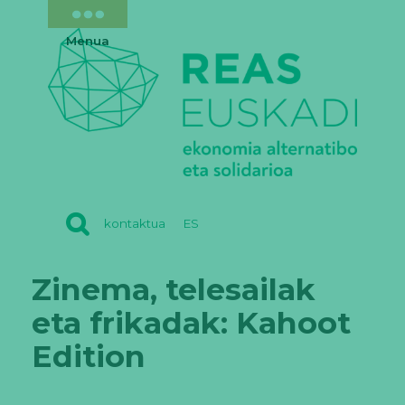
Menua
REAS
kontaktua
ES
EUSKADI
Zinema, telesailak
eta frikadak: Kahoot
Edition