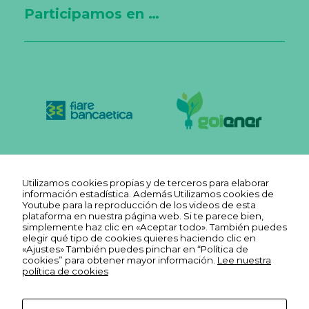
dí
Participamos en …
st
ic
a
s
P
ar
a
q
u
e
p
o
d
a
m
os
Utilizamos cookies propias y de terceros para elaborar
m
información estadística. Además Utilizamos cookies de
ej
Youtube para la reproducción de los videos de esta
or
plataforma en nuestra página web. Si te parece bien,
ar
simplemente haz clic en «Aceptar todo». También puedes
la
elegir qué tipo de cookies quieres haciendo clic en
fu
«Ajustes» También puedes pinchar en “Política de
n
cookies” para obtener mayor información.
Lee nuestra
ci
política de cookies
o
n
ali