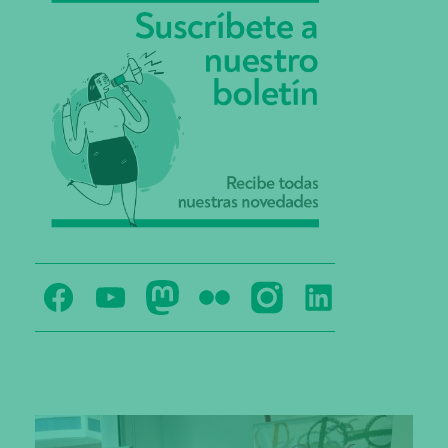
Reas
Youtube
REAS
FLICKR
INSTAGRAM
Reas
Euskadi
Reas
Euskadi
Reas
REAS
euskadi
Facebook
Euskadi
mastodon
Euskadi
EUSKADI
linkedin