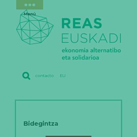
Menú
REAS
contacto
EU
EUSKADI
Bidegintza