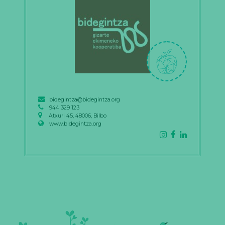
bidegintza@bidegintza.org
944 329 123
Atxuri 45, 48006, Bilbo
www.bidegintza.org