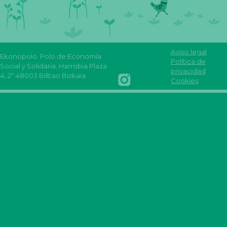
Aviso legal
Ekonopolo. Polo de Economía
Reas
Youtube
Política de
Social y Solidaria. Harrobia Plaza
Euskadi
Reas
REAS
FLICKR
privacidad
4, 2º 48003 Bilbao Bizkaia
Facebook
Euskadi
Euskadi
Reas
Cookies
INSTAGRAM
Reas
mastodon
Euskadi
REAS
euskadi
EUSKADI
linkedin