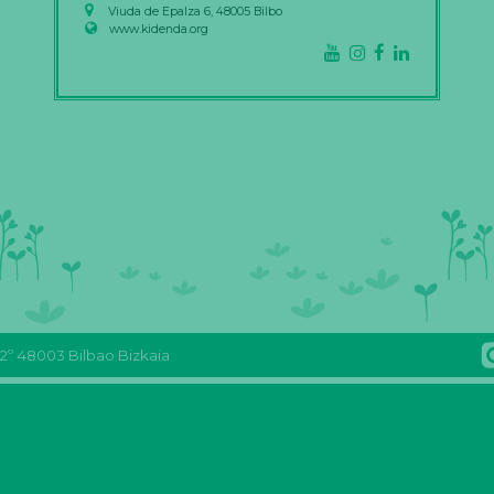
Viuda de Epalza 6, 48005 Bilbo
www.kidenda.org
 2º 48003 Bilbao Bizkaia
Reas
Youtube
REAS
FLICKR
Euskadi
Reas
Euskadi
Reas
Facebook
Euskadi
mastodon
Euskadi