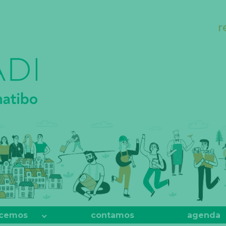
r
cemos
contamos
agenda