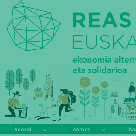
REAS
EUSKADI
ecosol
somos
ha