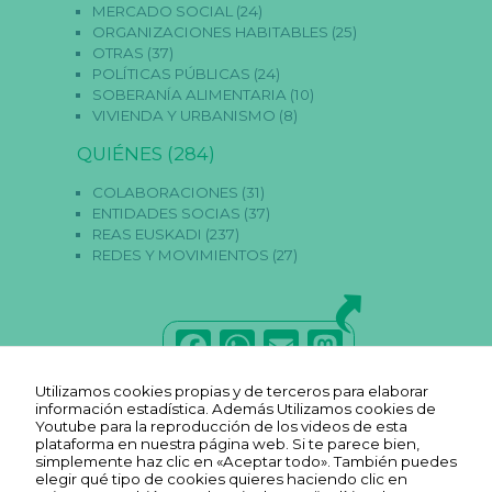
MERCADO SOCIAL
(24)
ORGANIZACIONES HABITABLES
(25)
OTRAS
(37)
POLÍTICAS PÚBLICAS
(24)
SOBERANÍA ALIMENTARIA
(10)
VIVIENDA Y URBANISMO
(8)
QUIÉNES
(284)
COLABORACIONES
(31)
ENTIDADES SOCIAS
(37)
REAS EUSKADI
(237)
REDES Y MOVIMIENTOS
(27)
F
W
E
M
a
h
m
a
Utilizamos cookies propias y de terceros para elaborar
c
a
ai
st
información estadística. Además Utilizamos cookies de
Youtube para la reproducción de los videos de esta
e
ts
l
o
plataforma en nuestra página web. Si te parece bien,
simplemente haz clic en «Aceptar todo». También puedes
b
A
d
elegir qué tipo de cookies quieres haciendo clic en