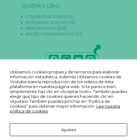
QUIÉNES
(284)
COLABORACIONES
(31)
ENTIDADES SOCIAS
(37)
REAS EUSKADI
(237)
REDES Y MOVIMIENTOS
(27)
F
W
E
M
a
h
m
a
Utilizamos cookies propias y de terceros para elaborar
N
c
a
ai
st
información estadística. Además Utilizamos cookies de
e
Youtube para la reproducción de los videos de esta
c
e
ts
l
o
plataforma en nuestra página web. Si te parece bien,
e
simplemente haz clic en «Aceptar todo». También puedes
s
b
A
d
elegir qué tipo de cookies quieres haciendo clic en
a
«Ajustes» También puedes pinchar en “Política de
ri
o
p
o
cookies” para obtener mayor información.
Lee nuestra
a
política de cookies
s
o
p
n
E
st
k
a
Ajustes
s
Aviso legal