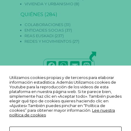
VIVIENDA Y URBANISMO
(8)
QUIÉNES
(284)
COLABORACIONES
(31)
ENTIDADES SOCIAS
(37)
REAS EUSKADI
(237)
REDES Y MOVIMIENTOS
(27)
F
W
E
M
a
h
m
a
Utilizamos cookies propias y de terceros para elaborar
c
a
ai
st
información estadística. Además Utilizamos cookies de
Youtube para la reproducción de los videos de esta
e
ts
l
o
plataforma en nuestra página web. Si te parece bien,
simplemente haz clic en «Aceptar todo». También puedes
b
A
d
elegir qué tipo de cookies quieres haciendo clic en
«Ajustes» También puedes pinchar en “Política de
o
p
o
cookies” para obtener mayor información.
Lee nuestra
política de cookies
o
p
n