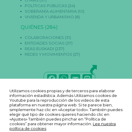
POLÍTICAS PÚBLICAS
(24)
SOBERANÍA ALIMENTARIA
(10)
VIVIENDA Y URBANISMO
(8)
QUIÉNES
(284)
COLABORACIONES
(31)
ENTIDADES SOCIAS
(37)
REAS EUSKADI
(237)
REDES Y MOVIMIENTOS
(27)
F
W
E
M
a
h
m
a
Utilizamos cookies propias y de terceros para elaborar
c
a
ai
st
información estadística. Además Utilizamos cookies de
Youtube para la reproducción de los videos de esta
e
ts
l
o
plataforma en nuestra página web. Si te parece bien,
simplemente haz clic en «Aceptar todo». También puedes
b
A
d
elegir qué tipo de cookies quieres haciendo clic en
«Ajustes» También puedes pinchar en “Política de
o
p
o
cookies” para obtener mayor información.
Lee nuestra
política de cookies