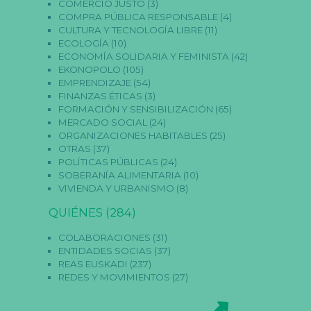
s
COMERCIO JUSTO
(3)
n
COMPRA PÚBLICA RESPONSABLE
(4)
o
CULTURA Y TECNOLOGÍA LIBRE
(11)
s
ECOLOGÍA
(10)
o
n
ECONOMÍA SOLIDARIA Y FEMINISTA
(42)
o
EKONOPOLO
(105)
p
EMPRENDIZAJE
(54)
ci
FINANZAS ÉTICAS
(3)
o
FORMACIÓN Y SENSIBILIZACIÓN
(65)
n
MERCADO SOCIAL
(24)
al
e
ORGANIZACIONES HABITABLES
(25)
s.
OTRAS
(37)
S
POLÍTICAS PÚBLICAS
(24)
o
SOBERANÍA ALIMENTARIA
(10)
n
VIVIENDA Y URBANISMO
(8)
n
e
QUIÉNES
(284)
c
e
s
COLABORACIONES
(31)
a
ENTIDADES SOCIAS
(37)
ri
REAS EUSKADI
(237)
a
REDES Y MOVIMIENTOS
(27)
s
p
a