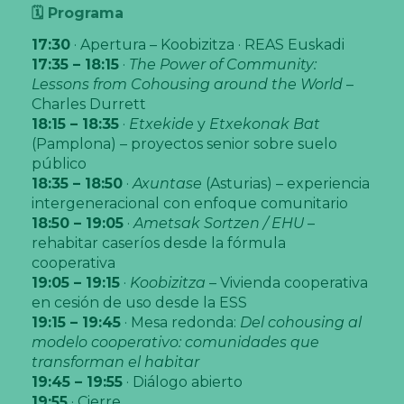
🗓️ Programa
17:30
· Apertura – Koobizitza · REAS Euskadi
17:35 – 18:15
·
The Power of Community:
Lessons from Cohousing around the World
–
Charles Durrett
18:15 – 18:35
·
Etxekide
y
Etxekonak Bat
(Pamplona) – proyectos senior sobre suelo
público
18:35 – 18:50
·
Axuntase
(Asturias) – experiencia
intergeneracional con enfoque comunitario
18:50 – 19:05
·
Ametsak Sortzen / EHU
–
rehabitar caseríos desde la fórmula
cooperativa
19:05 – 19:15
·
Koobizitza
– Vivienda cooperativa
en cesión de uso desde la ESS
19:15 – 19:45
· Mesa redonda:
Del cohousing al
modelo cooperativo: comunidades que
transforman el habitar
19:45 – 19:55
· Diálogo abierto
19:55
· Cierre