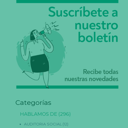
N
e
c
e
s
a
ri
a
s
E
st
a
Categorías
s
c
o
HABLAMOS DE
(296)
o
ki
e
AUDITORIA SOCIAL
(12)