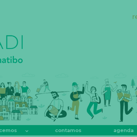
r
cemos
contamos
agenda