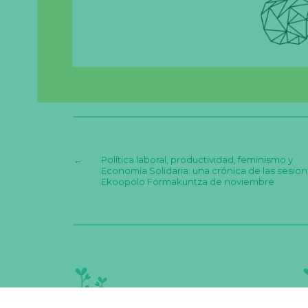
←
Política laboral, productividad, feminismo y
Economía Solidaria: una crónica de las sesio
Ekoopolo Formakuntza de noviembre