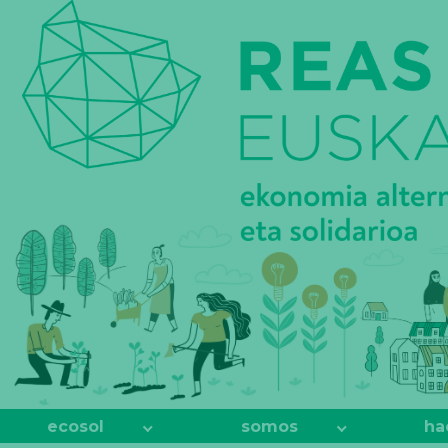
REAS
EUSKADI
ecosol
somos
ha