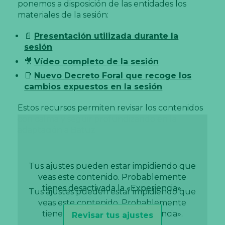
ponemos a disposición de las entidades los
materiales de la sesión:
📄
Presentación utilizada durante la
sesión
🎥
Vídeo completo de la sesión
📑
Nuevo Decreto Foral que recoge los
cambios expuestos en la sesión
Estos recursos permiten revisar los contenidos
con calma y seguir profundizando en la
adaptación a Batuz.
Tus ajustes pueden estar impidiendo que
Tus ajustes pueden estar impidiendo que
veas este contenido. Probablemente
veas este contenido. Probablemente
tienes desactivada la «Experiencia».
tienes desactivada la «Experiencia».
Tus ajustes pueden estar impidiendo que
veas este contenido. Probablemente
tienes desactivada la «Experiencia».
Revisar tus ajustes
Revisar tus ajustes