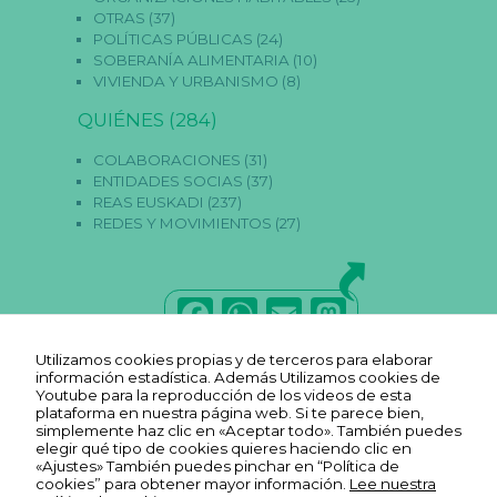
a
OTRAS
(37)
s
POLÍTICAS PÚBLICAS
(24)
c
SOBERANÍA ALIMENTARIA
(10)
o
VIVIENDA Y URBANISMO
(8)
o
ki
QUIÉNES
(284)
e
s
n
COLABORACIONES
(31)
o
ENTIDADES SOCIAS
(37)
s
REAS EUSKADI
(237)
o
REDES Y MOVIMIENTOS
(27)
n
o
p
ci
o
F
W
E
M
n
al
a
h
m
a
e
Utilizamos cookies propias y de terceros para elaborar
s.
c
a
ai
st
información estadística. Además Utilizamos cookies de
S
Youtube para la reproducción de los videos de esta
o
e
ts
l
o
plataforma en nuestra página web. Si te parece bien,
n
simplemente haz clic en «Aceptar todo». También puedes
n
b
A
d
elegir qué tipo de cookies quieres haciendo clic en
e
«Ajustes» También puedes pinchar en “Política de
c
o
p
o
cookies” para obtener mayor información.
Lee nuestra
e