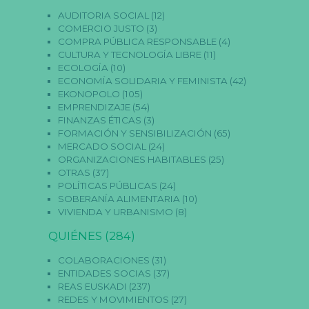
s.
S
AUDITORIA SOCIAL
(12)
o
COMERCIO JUSTO
(3)
n
COMPRA PÚBLICA RESPONSABLE
(4)
n
CULTURA Y TECNOLOGÍA LIBRE
(11)
e
ECOLOGÍA
(10)
c
e
ECONOMÍA SOLIDARIA Y FEMINISTA
(42)
s
EKONOPOLO
(105)
a
EMPRENDIZAJE
(54)
ri
FINANZAS ÉTICAS
(3)
a
FORMACIÓN Y SENSIBILIZACIÓN
(65)
s
p
MERCADO SOCIAL
(24)
a
ORGANIZACIONES HABITABLES
(25)
r
OTRAS
(37)
a
POLÍTICAS PÚBLICAS
(24)
q
SOBERANÍA ALIMENTARIA
(10)
u
VIVIENDA Y URBANISMO
(8)
e
f
u
QUIÉNES
(284)
n
ci
COLABORACIONES
(31)
o
ENTIDADES SOCIAS
(37)
n
REAS EUSKADI
(237)
e
REDES Y MOVIMIENTOS
(27)
la