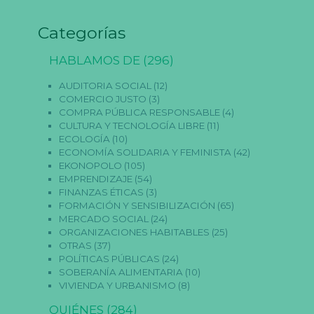
n
o
Categorías
s
o
n
HABLAMOS DE
(296)
o
p
AUDITORIA SOCIAL
(12)
ci
COMERCIO JUSTO
(3)
o
n
COMPRA PÚBLICA RESPONSABLE
(4)
al
CULTURA Y TECNOLOGÍA LIBRE
(11)
e
ECOLOGÍA
(10)
s.
ECONOMÍA SOLIDARIA Y FEMINISTA
(42)
S
EKONOPOLO
(105)
o
EMPRENDIZAJE
(54)
n
n
FINANZAS ÉTICAS
(3)
e
FORMACIÓN Y SENSIBILIZACIÓN
(65)
c
MERCADO SOCIAL
(24)
e
ORGANIZACIONES HABITABLES
(25)
s
OTRAS
(37)
a
ri
POLÍTICAS PÚBLICAS
(24)
a
SOBERANÍA ALIMENTARIA
(10)
s
VIVIENDA Y URBANISMO
(8)
p
a
QUIÉNES
(284)
r