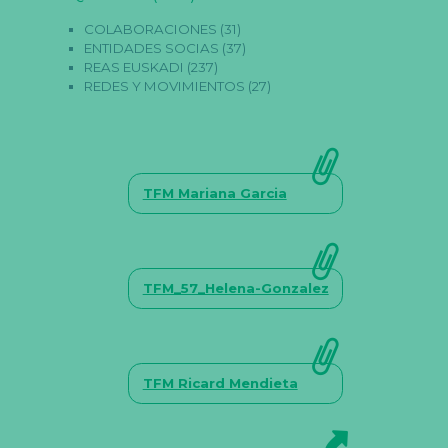
a
COLABORACIONES
(31)
q
u
ENTIDADES SOCIAS
(37)
e
REAS EUSKADI
(237)
f
REDES Y MOVIMIENTOS
(27)
u
n
ci
o
n
e
la
TFM Mariana Garcia
w
e
b.
TFM_57_Helena-Gonzalez
E
st
a
dí
st
ic
TFM Ricard Mendieta
a
s
P
ar