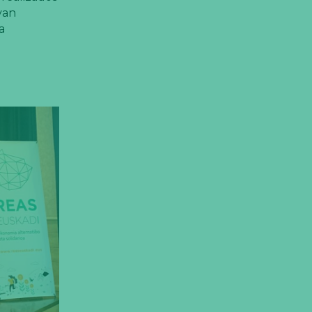
van
a