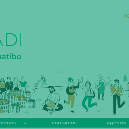
r
cemos
contamos
agenda