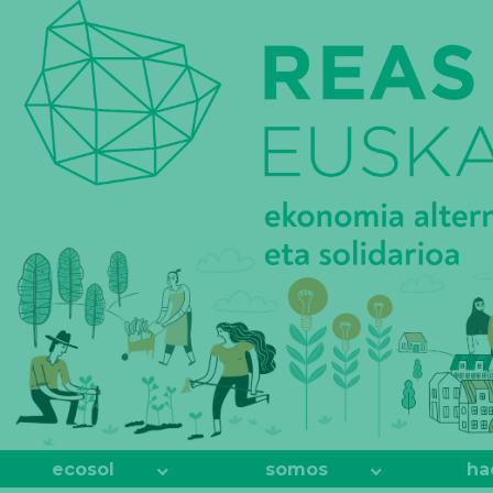
REAS
EUSKADI
ecosol
somos
ha