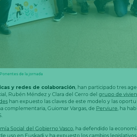
Ponentes de la jornada
licas y redes de colaboración
, han participado tres ag
ocial, Rubén Méndez y Clara del Cerro del
grupo de vivie
des
han expuesto las claves de este modelo y las oport
rma complementaria, Guiomar Vargas, de
Perviure
, ha hab
S.
mía Social
del Gobierno Vasco
, ha defendido la economía
e uso en Euskadi y ha expuesto los cambios legislativos