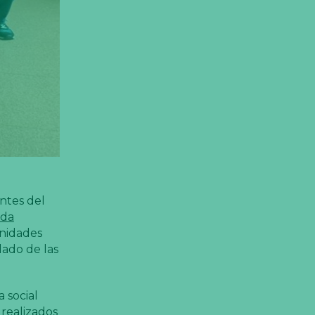
entes del
nda
unidades
lado de las
 social
 realizados