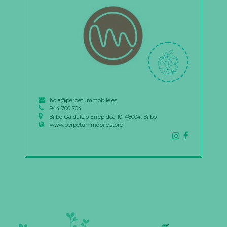
hola@perpetummobile.es
944 700 704
Bilbo-Galdakao Errepidea 10, 48004, Bilbo
www.perpetummobile.store