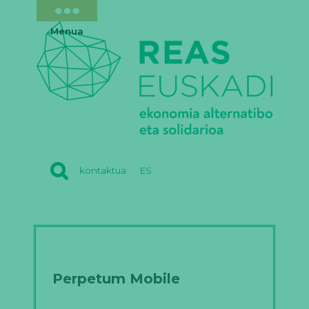
Menua
REAS
kontaktua
ES
EUSKADI
Perpetum Mobile