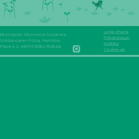
Lege oharra
Ekonopolo. Ekonomia Sozial eta
Reas
Youtube
Pribatutasun
Solidarioaren Poloa. Harrobia
Euskadi
Reas
REAS
FLICKR
politika
Plaza 4, 2. 48003 Bilbo Bizkaia
Facebook
Euskadi
Euskadi
Reas
Cookie-ak
INSTAGRAM
Reas
mastodon
Euskadi
REAS
euskadi
EUSKADI
linkedin