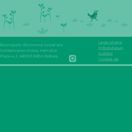
Lege oharra
Ekonopolo. Ekonomia Sozial eta
Reas
Youtube
Pribatutasun
Solidarioaren Poloa. Harrobia
Euskadi
Reas
REAS
FLICKR
politika
Plaza 4, 2. 48003 Bilbo Bizkaia
Facebook
Euskadi
Euskadi
Reas
Cookie-ak
INSTAGRAM
Reas
mastodon
Euskadi
REAS
euskadi
EUSKADI
linkedin