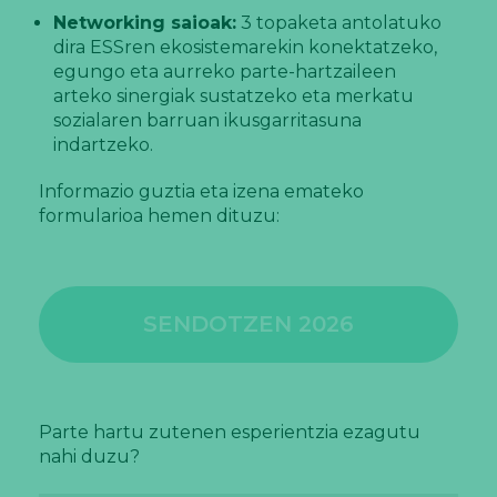
Networking saioak:
3 topaketa antolatuko
dira ESSren ekosistemarekin konektatzeko,
egungo eta aurreko parte-hartzaileen
arteko sinergiak sustatzeko eta merkatu
sozialaren barruan ikusgarritasuna
indartzeko.
Informazio guztia eta izena emateko
formularioa hemen dituzu:
SENDOTZEN 2026
Parte hartu zutenen esperientzia ezagutu
nahi duzu?