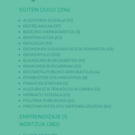
EGITEN DUGU
(294)
AUDITORIA SOZIALA
(13)
BESTELAKOAK
(37)
BIDEZKO MERKATARITZA
(3)
EKINTZAILETZA
(53)
EKOLOGIA
(10)
EKONOMIA SOLIDARIOA ETA FEMINISTA
(43)
EKONOPOLO
(103)
ELIKADURA BURUJABETZA
(10)
ERAKUNDE BIZIGARRIAK
(25)
EROSKETA PUBLIKO ARDURATSUA
(4)
ETXEBIZITZA ETA HIRIGINTZA
(8)
FINANTZA ETIKOAK
(3)
KULTURA ETA TEKNOLOGIA LIBREA
(12)
MERKATU SOZIALA
(23)
POLITIKA PUBLIKOAK
(24)
PRESTAKUNTZA ETA SENTSIBILIZAZIOA
(64)
EMPRENDIZAJE
(1)
NORTZUK
(282)
ELKARLANAK
(31)