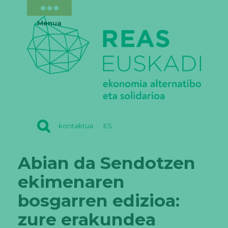
Menua
REAS
kontaktua
ES
EUSKADI
Abian da Sendotzen
ekimenaren
bosgarren edizioa:
zure erakundea