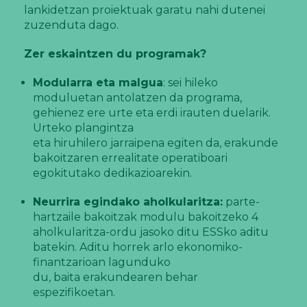
lankidetzan proiektuak garatu nahi dutenei
zuzenduta dago.
Zer eskaintzen du programak?
Modularra eta malgua
: sei hileko
moduluetan antolatzen da programa,
gehienez ere urte eta erdi irauten duelarik.
Urteko plangintza
eta hiruhilero jarraipena egiten da, erakunde
bakoitzaren errealitate operatiboari
egokitutako dedikazioarekin.
Neurrira egindako aholkularitza:
parte-
hartzaile bakoitzak modulu bakoitzeko 4
aholkularitza-ordu jasoko ditu ESSko aditu
batekin. Aditu horrek arlo ekonomiko-
finantzarioan lagunduko
du, baita erakundearen behar
espezifikoetan.