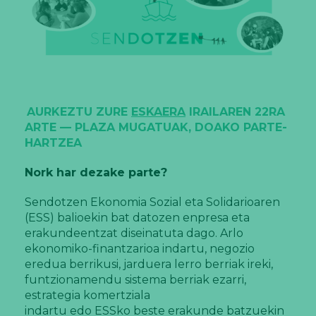
AURKEZTU ZURE
ESKAERA
IRAILAREN 22RA
ARTE — PLAZA MUGATUAK, DOAKO PARTE-
HARTZEA
Nork har dezake parte?
Sendotzen Ekonomia Sozial eta Solidarioaren
(ESS) balioekin bat datozen enpresa eta
erakundeentzat diseinatuta dago. Arlo
ekonomiko-finantzarioa indartu, negozio
eredua berrikusi, jarduera lerro berriak ireki,
funtzionamendu sistema berriak ezarri,
estrategia komertziala
indartu edo ESSko beste erakunde batzuekin