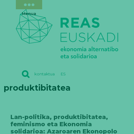
Menua
REAS
kontaktua
ES
EUSKADI
produktibitatea
Lan-politika, produktibitatea,
feminismo eta Ekonomia
solidarioa: Azaroaren Ekonopolo