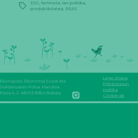
ESS
,
feminista
,
lan-politika
,
Etiketak
produktibitatea
,
REAS
Lege oharra
Ekonopolo. Ekonomia Sozial eta
Reas
Youtube
Pribatutasun
Solidarioaren Poloa. Harrobia
Euskadi
Reas
REAS
FLICKR
politika
Plaza 4, 2. 48003 Bilbo Bizkaia
Facebook
Euskadi
Euskadi
Reas
Cookie-ak
INSTAGRAM
Reas
mastodon
Euskadi
REAS
euskadi
EUSKADI
linkedin