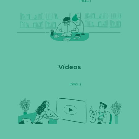
(más…)
Vídeos
(más…)