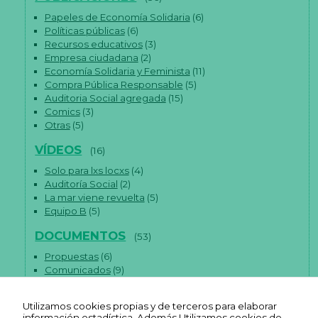
Papeles de Economía Solidaria
(6)
Políticas públicas
(6)
Recursos educativos
(3)
Empresa ciudadana
(2)
Economía Solidaria y Feminista
(11)
Compra Pública Responsable
(5)
Auditoria Social agregada
(15)
Comics
(3)
Otras
(5)
VÍDEOS
(16)
Solo para lxs locxs
(4)
Auditoría Social
(2)
La mar viene revuelta
(5)
Equipo B
(5)
DOCUMENTOS
(53)
Propuestas
(6)
Comunicados
(9)
Artículos
(38)
Utilizamos cookies propias y de terceros para elaborar
información estadística. Además Utilizamos cookies de