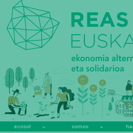
REAS
EUSKADI
ecosol
somos
ha