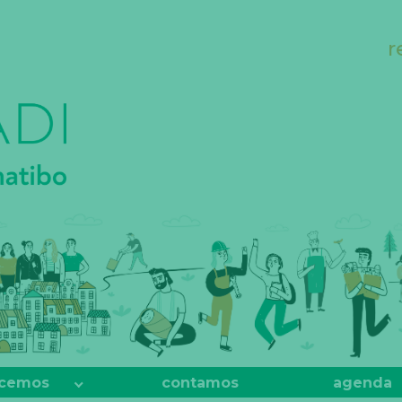
r
cemos
contamos
agenda