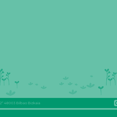
 2º 48003 Bilbao Bizkaia
Reas
Youtube
REAS
FLICKR
Euskadi
Reas
Euskadi
Reas
Facebook
Euskadi
mastodon
Euskadi