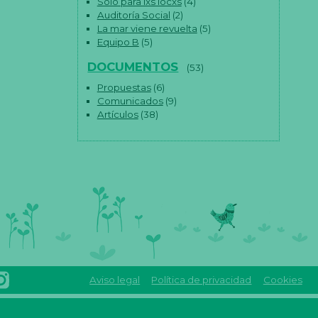
Solo para lxs locxs
(4)
Auditoría Social
(2)
La mar viene revuelta
(5)
Equipo B
(5)
DOCUMENTOS
(53)
Propuestas
(6)
Comunicados
(9)
Artículos
(38)
Aviso legal
Política de privacidad
Cookies
INSTAGRAM
Reas
REAS
euskadi
EUSKADI
linkedin