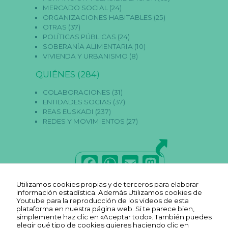
MERCADO SOCIAL
(24)
ORGANIZACIONES HABITABLES
(25)
OTRAS
(37)
POLÍTICAS PÚBLICAS
(24)
SOBERANÍA ALIMENTARIA
(10)
VIVIENDA Y URBANISMO
(8)
QUIÉNES
(284)
COLABORACIONES
(31)
ENTIDADES SOCIAS
(37)
REAS EUSKADI
(237)
REDES Y MOVIMIENTOS
(27)
F
W
E
M
a
h
m
a
Utilizamos cookies propias y de terceros para elaborar
c
a
ai
st
información estadística. Además Utilizamos cookies de
Youtube para la reproducción de los videos de esta
e
ts
l
o
plataforma en nuestra página web. Si te parece bien,
simplemente haz clic en «Aceptar todo». También puedes
elegir qué tipo de cookies quieres haciendo clic en