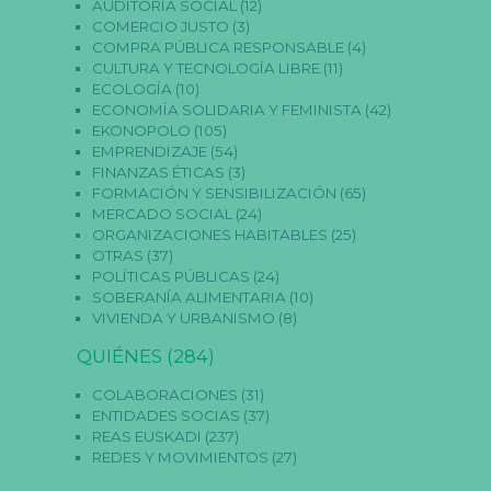
AUDITORIA SOCIAL
(12)
s
COMERCIO JUSTO
(3)
a
ri
COMPRA PÚBLICA RESPONSABLE
(4)
a
CULTURA Y TECNOLOGÍA LIBRE
(11)
s
ECOLOGÍA
(10)
E
ECONOMÍA SOLIDARIA Y FEMINISTA
(42)
st
EKONOPOLO
(105)
a
EMPRENDIZAJE
(54)
s
c
FINANZAS ÉTICAS
(3)
o
FORMACIÓN Y SENSIBILIZACIÓN
(65)
o
MERCADO SOCIAL
(24)
ki
ORGANIZACIONES HABITABLES
(25)
e
OTRAS
(37)
s
n
POLÍTICAS PÚBLICAS
(24)
o
SOBERANÍA ALIMENTARIA
(10)
s
VIVIENDA Y URBANISMO
(8)
o
n
QUIÉNES
(284)
o
p
COLABORACIONES
(31)
ci
o
ENTIDADES SOCIAS
(37)
n
REAS EUSKADI
(237)
al
REDES Y MOVIMIENTOS
(27)
e
s.