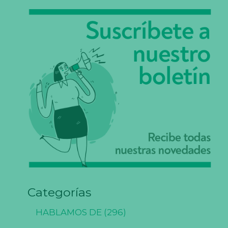
Categorías
N
e
HABLAMOS DE
(296)
c
e