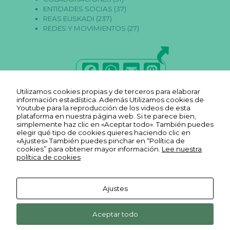
s
ENTIDADES SOCIAS
(37)
p
REAS EUSKADI
(237)
a
r
REDES Y MOVIMIENTOS
(27)
a
q
u
e
F
W
E
M
f
u
a
h
m
a
n
Utilizamos cookies propias y de terceros para elaborar
ci
c
a
ai
st
información estadística. Además Utilizamos cookies de
o
Youtube para la reproducción de los videos de esta
n
e
ts
l
o
plataforma en nuestra página web. Si te parece bien,
e
simplemente haz clic en «Aceptar todo». También puedes
la
b
A
d
elegir qué tipo de cookies quieres haciendo clic en
w
«Ajustes» También puedes pinchar en “Política de
e
o
p
o
cookies” para obtener mayor información.
Lee nuestra
b.
política de cookies
o
p
n
k
E
Ajustes
st
Aviso legal
a
Ekonopolo. Polo de Economía
Reas
Youtube
dí
Política de
Aceptar todo
Social y Solidaria. Harrobia Plaza
Euskadi
Reas
st
REAS
FLICKR
privacidad
4, 2º 48003 Bilbao Bizkaia
Facebook
Euskadi
ic
Euskadi
Reas
Cookies