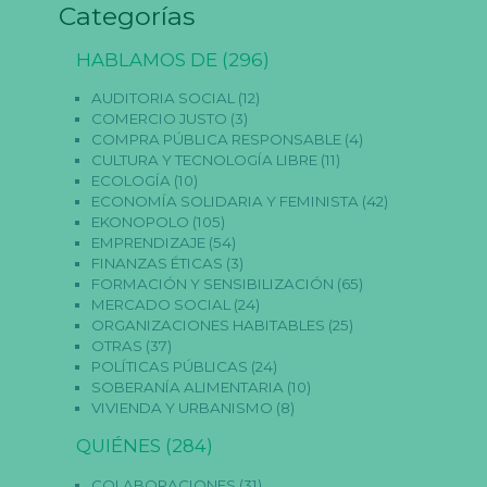
o
Categorías
ki
e
HABLAMOS DE
(296)
s
n
o
AUDITORIA SOCIAL
(12)
s
COMERCIO JUSTO
(3)
o
COMPRA PÚBLICA RESPONSABLE
(4)
n
CULTURA Y TECNOLOGÍA LIBRE
(11)
o
p
ECOLOGÍA
(10)
ci
ECONOMÍA SOLIDARIA Y FEMINISTA
(42)
o
EKONOPOLO
(105)
n
EMPRENDIZAJE
(54)
al
FINANZAS ÉTICAS
(3)
e
FORMACIÓN Y SENSIBILIZACIÓN
(65)
s.
S
MERCADO SOCIAL
(24)
o
ORGANIZACIONES HABITABLES
(25)
n
OTRAS
(37)
n
POLÍTICAS PÚBLICAS
(24)
e
SOBERANÍA ALIMENTARIA
(10)
c
e
VIVIENDA Y URBANISMO
(8)
s
a
QUIÉNES
(284)
ri
a
COLABORACIONES
(31)