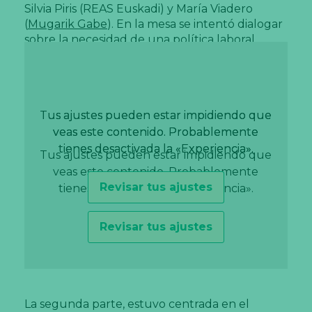
Silvia Piris (REAS Euskadi) y María Viadero
(
Mugarik Gabe
). En la mesa se intentó dialogar
sobre la necesidad de una política laboral
feminista, cómo se está aterrizando en las
organizaciones y compartir herramientas,
aprendizajes y retos.
Tus ajustes pueden estar impidiendo que
Tus ajustes pueden estar impidiendo que
veas este contenido. Probablemente
veas este contenido. Probablemente
tienes desactivada la «Experiencia».
tienes desactivada la «Experiencia».
Tus ajustes pueden estar impidiendo que
veas este contenido. Probablemente
Revisar tus ajustes
Revisar tus ajustes
tienes desactivada la «Experiencia».
Revisar tus ajustes
La segunda parte, estuvo centrada en el