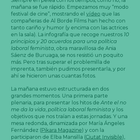
Siempre en pelea con los tiempos, cómo no, la
mañana se fue rápido. Empezamos muy “modo
festival de cine”, mostrando el
vídeo
que las
compañeras de Al Borde Films han hecho con
tanto cariño y humor (y encima con las actrices
en la sala). La infografía que recoge nuestros
10
principios y 20 acuerdos para una política
laboral feminista
, obra maravillosa de Ania
Sáenz de Buruaga, se nos resistió un poquito
más. Pero tras superar el problemilla de
imprenta, también pudimos presentarla, y por
ahí se hicieron unas cuantas fotos.
La mañana estuvo estructurada en dos
grandes momentos. Una primera parte
plenaria, para presentar los hitos de
Ante el no
me da la vida
,
política laboral feminista
y los
objetivos que nos traían a estas jornadas. Y una
mesa redonda, dinamizada por María Ángeles
Fernández (
Pikara Magazine
) y con la
participaron de Elba Mansilla (
Ciutat Invisible
),