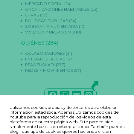
MERCADO SOCIAL
(24)
st
ORGANIZACIONES HABITABLES
(25)
a
s
OTRAS
(37)
c
POLÍTICAS PÚBLICAS
(24)
o
SOBERANÍA ALIMENTARIA
(10)
o
VIVIENDA Y URBANISMO
(8)
ki
e
QUIÉNES
(284)
s
n
o
COLABORACIONES
(31)
s
ENTIDADES SOCIAS
(37)
o
REAS EUSKADI
(237)
n
REDES Y MOVIMIENTOS
(27)
o
p
ci
o
n
F
W
E
M
al
e
a
h
m
a
s.
Utilizamos cookies propias y de terceros para elaborar
S
c
a
ai
st
información estadística. Además Utilizamos cookies de
o
Youtube para la reproducción de los videos de esta
n
e
ts
l
o
plataforma en nuestra página web. Si te parece bien,
n
simplemente haz clic en «Aceptar todo». También puedes
e
b
A
d
elegir qué tipo de cookies quieres haciendo clic en
c