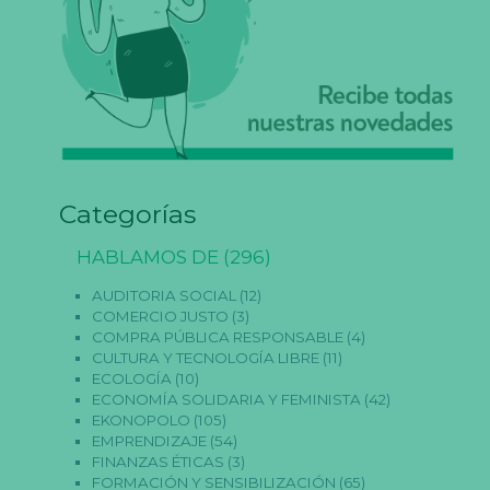
Categorías
HABLAMOS DE
(296)
AUDITORIA SOCIAL
(12)
COMERCIO JUSTO
(3)
N
COMPRA PÚBLICA RESPONSABLE
(4)
e
CULTURA Y TECNOLOGÍA LIBRE
(11)
c
ECOLOGÍA
(10)
e
ECONOMÍA SOLIDARIA Y FEMINISTA
(42)
s
a
EKONOPOLO
(105)
ri
EMPRENDIZAJE
(54)
a
FINANZAS ÉTICAS
(3)
s
FORMACIÓN Y SENSIBILIZACIÓN
(65)
E