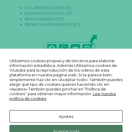
COLABORACIONES
(31)
ENTIDADES SOCIAS
(37)
REAS EUSKADI
(237)
REDES Y MOVIMIENTOS
(27)
F
W
E
M
a
h
m
a
Utilizamos cookies propias y de terceros para elaborar
c
a
ai
st
información estadística. Además Utilizamos cookies de
Youtube para la reproducción de los videos de esta
e
ts
l
o
plataforma en nuestra página web. Si te parece bien,
simplemente haz clic en «Aceptar todo». También puedes
b
A
d
elegir qué tipo de cookies quieres haciendo clic en
«Ajustes» También puedes pinchar en “Política de
o
p
o
cookies” para obtener mayor información.
Lee nuestra
política de cookies
o
p
n
k
Ajustes
Aviso legal
Ekonopolo. Polo de Economía
Reas
Youtube
Política de
Aceptar todo
Social y Solidaria. Harrobia Plaza
Euskadi
Reas