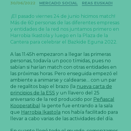
Categorías
30/06/2022
MERCADO SOCIAL
REAS EUSKADI
¡El pasado viernes 24 de junio hicimos match!
Más de 60 personas de las diferentes empresas
y entidades de la red nos juntamos primero en
Harrobia Ikastola y luego en la Plaza de la
Cantera para celebrar el Bazkide Eguna 2022.
A las 11.45h empezaron a llegar las primeras
personas, todavía un poco tímidas, pues no
sabían si harían match con otras entidades en
las próximas horas. Pero enseguida empezó el
ambiente a animarse y caldearse… con un par
de regalitos bajo el brazo (la
nueva carta de
principios de la ESS
y un llavero del 25
aniversario de la red producido por
Peñascal
Kooperatiba
) la gente fue entrando a la sala
que
Harrobia Ikastola
nos había facilitado para
llevar a cabo varias de las actividades del día.
En cuanto llegó todo el mundo, comenzamos