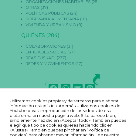
ORGANIZACIONES HABITABLES
(25)
OTRAS
(37)
POLÍTICAS PÚBLICAS
(24)
SOBERANÍA ALIMENTARIA
(10)
VIVIENDA Y URBANISMO
(8)
QUIÉNES
(284)
COLABORACIONES
(31)
ENTIDADES SOCIAS
(37)
REAS EUSKADI
(237)
REDES Y MOVIMIENTOS
(27)
F
W
E
M
N
e
a
h
m
a
c
Utilizamos cookies propias y de terceros para elaborar
e
c
a
ai
st
información estadística. Además Utilizamos cookies de
s
Youtube para la reproducción de los videos de esta
a
e
ts
l
o
plataforma en nuestra página web. Si te parece bien,
ri
simplemente haz clic en «Aceptar todo». También puedes
a
b
A
d
elegir qué tipo de cookies quieres haciendo clic en
s
«Ajustes» También puedes pinchar en “Política de
E
cookies” para obtener mayor información.
Lee nuestra