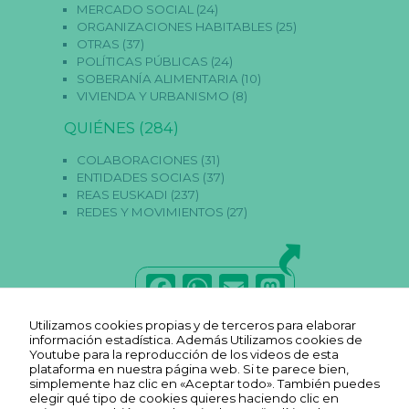
MERCADO SOCIAL
(24)
ORGANIZACIONES HABITABLES
(25)
OTRAS
(37)
POLÍTICAS PÚBLICAS
(24)
N
SOBERANÍA ALIMENTARIA
(10)
e
VIVIENDA Y URBANISMO
(8)
c
e
QUIÉNES
(284)
s
a
ri
COLABORACIONES
(31)
a
ENTIDADES SOCIAS
(37)
s
REAS EUSKADI
(237)
E
REDES Y MOVIMIENTOS
(27)
st
a
s
c
o
F
W
E
M
o
ki
a
h
m
a
e
Utilizamos cookies propias y de terceros para elaborar
s
c
a
ai
st
información estadística. Además Utilizamos cookies de
n
Youtube para la reproducción de los videos de esta
o
e
ts
l
o
plataforma en nuestra página web. Si te parece bien,
s
simplemente haz clic en «Aceptar todo». También puedes
o
b
A
d
elegir qué tipo de cookies quieres haciendo clic en
n