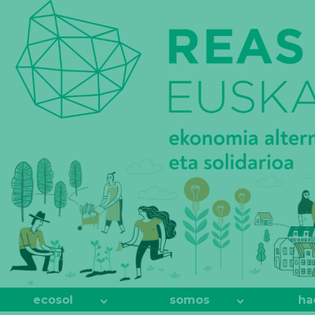
REAS
EUSKADI
ecosol
somos
ha