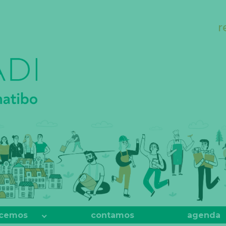
r
cemos
contamos
agenda