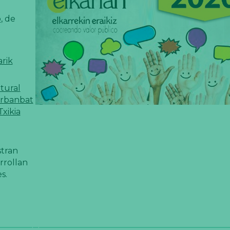
o
, de
rik
tural
rbanbat
xikia
stran
rrollan
s.