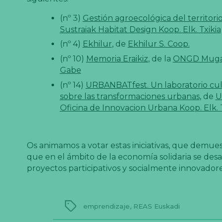
(nº 3)
Gestión agroecológica del territori
Sustraiak Habitat Design Koop. Elk. Txikia
(nº 4)
Ekhilur
, de
Ekhilur S. Coop.
(nº 10)
Memoria Eraikiz
, de la
ONGD Muga
Gabe
(nº 14)
URBANBATfest. Un laboratorio cul
sobre las transformaciones urbanas
, de
U
Oficina de Innovacion Urbana Koop. Elk. T
Os animamos a votar estas iniciativas, que demue
que en el ámbito de la economía solidaria se desa
proyectos participativos y socialmente innovadore
Etiquetas
emprendizaje
,
REAS Euskadi