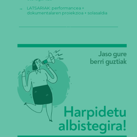
→
LATSARIAK: performancea +
dokumentalaren proiekzioa + solasaldia