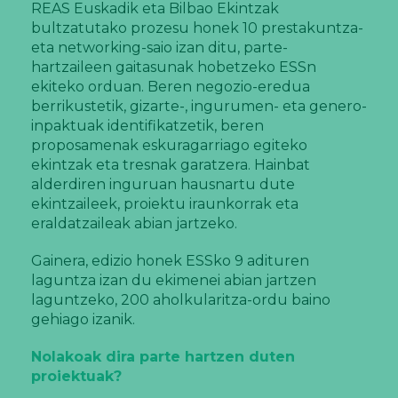
REAS Euskadik eta Bilbao Ekintzak
bultzatutako prozesu honek 10 prestakuntza-
eta networking-saio izan ditu, parte-
hartzaileen gaitasunak hobetzeko ESSn
ekiteko orduan. Beren negozio-eredua
berrikustetik, gizarte-, ingurumen- eta genero-
inpaktuak identifikatzetik, beren
proposamenak eskuragarriago egiteko
ekintzak eta tresnak garatzera. Hainbat
alderdiren inguruan hausnartu dute
ekintzaileek, proiektu iraunkorrak eta
eraldatzaileak abian jartzeko.
Gainera, edizio honek ESSko 9 adituren
laguntza izan du ekimenei abian jartzen
laguntzeko, 200 aholkularitza-ordu baino
gehiago izanik.
Nolakoak dira parte hartzen duten
proiektuak?