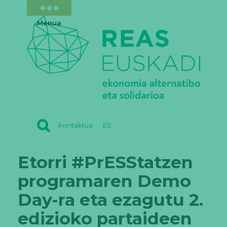
Menua
REAS
kontaktua
ES
EUSKADI
Etorri #PrESStatzen
programaren Demo
Day-ra eta ezagutu 2.
edizioko partaideen