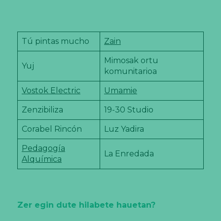
Tú pintas mucho
Zain
Mimosak ortu
Yuj
komunitarioa
Vostok Electric
Umamie
Zenzibiliza
19-30 Studio
Corabel Rincón
Luz Yadira
Pedagogía
La Enredada
Alquímica
Zer egin dute hilabete hauetan?