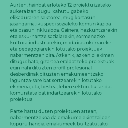
Aurten, hainbat arlotako 12 proiektu izateko
aukera izan dugu: xahutu gabeko
elikaduraren sektorea, mugikortasun
jasangarria, ikuspegi sozialeko komunikazioa
eta osasun inklusiboa. Gainera, hezkuntzarekin
eta esku-hartze sozialarekin, sormenezko
kultura-industriarekin, moda iraunkorrarekin
eta pedagogiarekin lotutako proiektuak
nabarmentzen dira. Azkenik, azken bi ekimen
ditugu: bata, gizartea eraldatzeko proiektuak
egin nahi dituzten profil profesional
desberdinak dituzten emakumeentzako
laguntza-sare bat sortzearekin lotutako
ekimena, eta, bestea, lehen sektoretik landa-
komunitate bat indartzearekin lotutako
proiektua.
Parte hartu duten proiektuen artean,
nabarmentzekoa da emakume ekintzaileen
kopuru handia, emakumeek bultzatutako