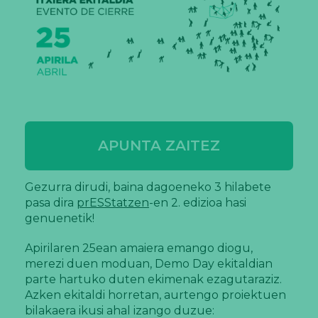
APUNTA ZAITEZ
Gezurra dirudi, baina dagoeneko 3 hilabete
pasa dira
prESStatzen
-en 2. edizioa hasi
genuenetik!
Apirilaren 25ean amaiera emango diogu,
merezi duen moduan, Demo Day ekitaldian
parte hartuko duten ekimenak ezagutaraziz.
Azken ekitaldi horretan, aurtengo proiektuen
bilakaera ikusi ahal izango duzue: