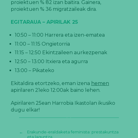
proiektuen % 82 izan baitira. Gainera,
proiektuen % 36 migratzaileak dira.
EGITARAUA – APIRILAK 25
10:50 – 11:00 Harrera eta izen-ematea
11:00 – 11:15 Ongietorria
11:15 – 12:50 Ekintzaileen aurkezpenak
12:50 – 13:00 Itxiera eta agurra
13:00 – Pikateko
Ekitaldira etortzeko, eman izena
hemen
apirilaren 21eko 12:00ak baino lehen.
Apirilaren 25ean Harrobia Ikastolan ikusiko
dugu elkar!
←
Erakunde-eraldaketa feminista: prestakuntza
eta laguntza