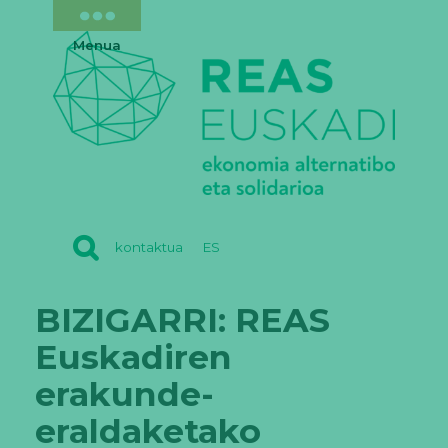
Menua
REAS
kontaktua
ES
EUSKADI
BIZIGARRI: REAS
Euskadiren
erakunde-
eraldaketako