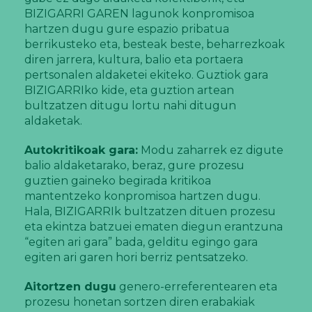
BIZIGARRI GAREN lagunok konpromisoa
hartzen dugu gure espazio pribatua
berrikusteko eta, besteak beste, beharrezkoak
diren jarrera, kultura, balio eta portaera
pertsonalen aldaketei ekiteko. Guztiok gara
BIZIGARRIko kide, eta guztion artean
bultzatzen ditugu lortu nahi ditugun
aldaketak.
Autokritikoak gara:
Modu zaharrek ez digute
balio aldaketarako, beraz, gure prozesu
guztien gaineko begirada kritikoa
mantentzeko konpromisoa hartzen dugu.
Hala, BIZIGARRIk bultzatzen dituen prozesu
eta ekintza batzuei ematen diegun erantzuna
“egiten ari gara” bada, gelditu egingo gara
egiten ari garen hori berriz pentsatzeko.
Aitortzen dugu
genero-erreferentearen eta
prozesu honetan sortzen diren erabakiak