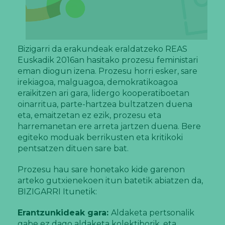
Bizigarri da erakundeak eraldatzeko REAS
Euskadik 2016an hasitako prozesu feministari
eman diogun izena. Prozesu horri esker, sare
irekiagoa, malguagoa, demokratikoagoa
eraikitzen ari gara, lidergo kooperatiboetan
oinarritua, parte-hartzea bultzatzen duena
eta, emaitzetan ez ezik, prozesu eta
harremanetan ere arreta jartzen duena. Bere
egiteko moduak berrikusten eta kritikoki
pentsatzen dituen sare bat.
Prozesu hau sare honetako kide garenon
arteko gutxienekoen itun batetik abiatzen da,
BIZIGARRI Itunetik:
Erantzunkideak gara:
Aldaketa pertsonalik
gabe ez dago aldaketa kolektiborik, eta