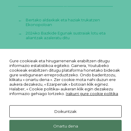
←
Bertako aldaxkak eta haziak trukatzen
Ekonopoloan
→
2024ko Bazkide Egunak sustraiak lotu eta
aliantzak azaleratu ditu
Gure cookieak eta hirugarrenenak erabiltzen ditugu
informazio estatistikoa egiteko. Gainera, Youtubeko
cookieak erabiltzen ditugu plataforma honetako bideoak
gure webgunean erreproduzitzeko. Ondo baderitzozu,
klikatu « onartu dena ». Zer cookie mota nahi duzun ere
aukera dezakezu, « Ezarpenak » botoian klik eginez.
Halaber, « Cookie politika» aukeran klik egin dezakezu
informazio gehiago lortzeko.
Irakurri gure cookie politika
Doikuntzak
Lege oharra
Ekonopolo. Ekonomia Sozial eta
Reas
Youtube
Pribatutasun
Onartu dena
Solidarioaren Poloa. Harrobia
Euskadi
Reas
REAS
FLICKR
politika