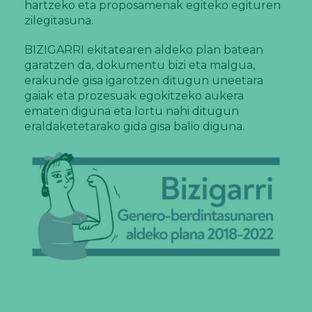
hartzeko eta proposamenak egiteko egituren
zilegitasuna.
BIZIGARRI ekitatearen aldeko plan batean
garatzen da, dokumentu bizi eta malgua,
erakunde gisa igarotzen ditugun uneetara
gaiak eta prozesuak egokitzeko aukera
ematen diguna eta lortu nahi ditugun
eraldaketetarako gida gisa balio diguna.