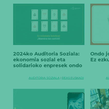
2024ko Auditoria Soziala:
Ondo j
ekonomia sozial eta
Ez ezk
solidarioko enpresek ondo
jokatzen dituzte euren
kartak
AUDITORIA SOZIALA
|
REAS EUSKADI
A