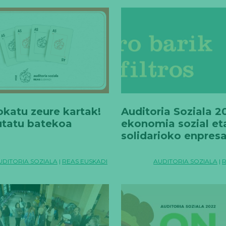
okatu zeure kartak!
Auditoria Soziala 2
utatu batekoa
ekonomia sozial et
solidarioko enpresa
#FiltroBarik
UDITORIA SOZIALA
|
REAS EUSKADI
AUDITORIA SOZIALA
|
R