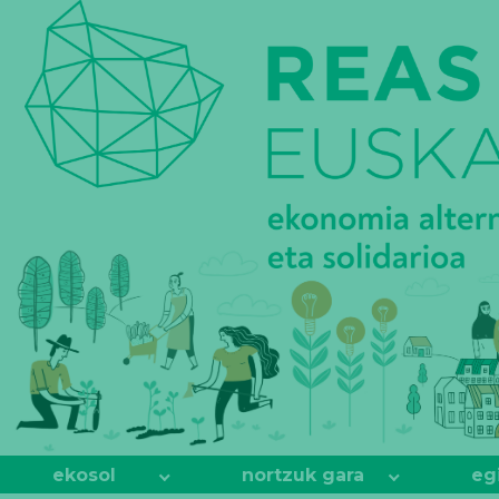
REAS
EUSKADI
ekosol
nortzuk gara
eg