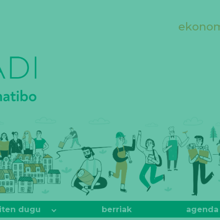
ekonomi
iten dugu
berriak
agenda