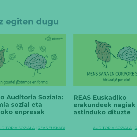
tz egiten dugu
 Auditoria Soziala:
REAS Euskadiko
ia sozial eta
erakundeek nagiak
rioko enpresak
astinduko dituzte
n daude
osasuntsu daudela
egiaztatzeko
AUDITORIA SOZIALA
|
R
UDITORIA SOZIALA
|
REAS EUSKADI