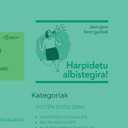
Kategoriak
EGITEN DUGU
(294)
AUDITORIA SOZIALA
(13)
EAS EUSKADI
BESTELAKOAK
(37)
BIDEZKO MERKATARITZA
(3)