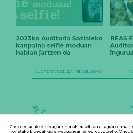
2023ko Auditoria Sozialeko
REAS E
kanpaina selfie moduan
Auditor
habian jartzen da
inguru
iritzia
AUDITORIA SOZIALA
|
REAS EUSKADI
A
Posts
pagination
Gure cookieak eta hirugarrenenak erabiltzen ditugu informazio
honetako bideoak gure webgunean erreproduzitzeko. Ondo bade