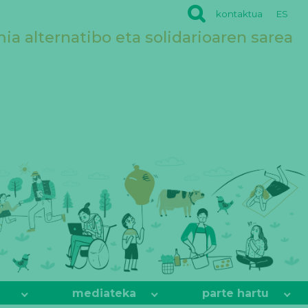
kontaktua
ES
a alternatibo eta solidarioaren sarea
mediateka
parte hartu