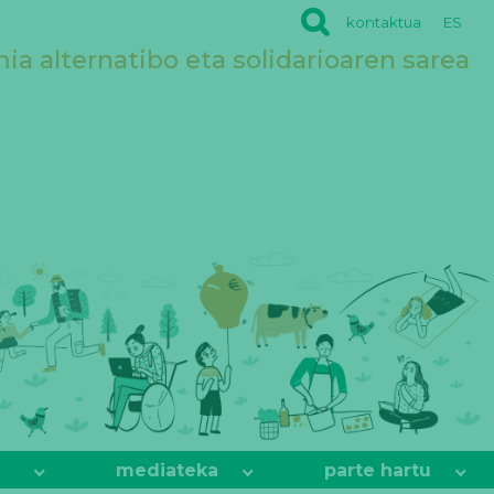
kontaktua
ES
a alternatibo eta solidarioaren sarea
mediateka
parte hartu