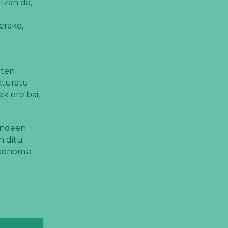
izan da,
erako,
rten
akturatu
k ere bai,
kundeen
n ditu
ekonomia