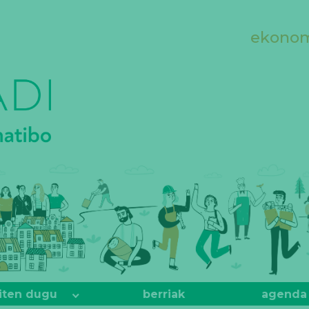
ekonomi
iten dugu
berriak
agenda