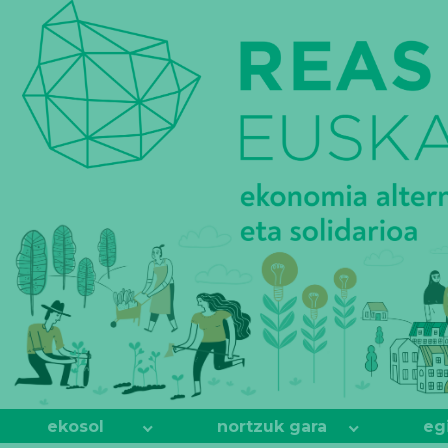
REAS
EUSKADI
ekosol
nortzuk gara
eg