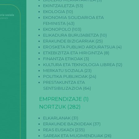
EKINTZAILETZA
(53)
EKOLOGIA
(10)
EKONOMIA SOLIDARIOA ETA
FEMINISTA
(43)
EKONOPOLO
(103)
ELIKADURA BURUJABETZA
(10)
ERAKUNDE BIZIGARRIAK
(25)
EROSKETA PUBLIKO ARDURATSUA
(4)
ETXEBIZITZA ETA HIRIGINTZA
(8)
FINANTZA ETIKOAK
(3)
KULTURA ETA TEKNOLOGIA LIBREA
(12)
MERKATU SOZIALA
(23)
POLITIKA PUBLIKOAK
(24)
PRESTAKUNTZA ETA
SENTSIBILIZAZIOA
(64)
EMPRENDIZAJE
(1)
NORTZUK
(282)
ELKARLANAK
(31)
ERAKUNDE BAZKIDEAK
(37)
REAS EUSKADI
(235)
SAREAK ETA MUGIMENDUAK
(26)