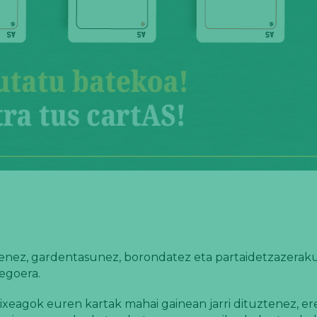
nez, gardentasunez, borondatez eta partaidetzazerak
 egoera.
eagok euren kartak mahai gainean jarri dituztenez, e