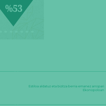
Estiloa aldatuz eta bizitza berria emanez arropari
Ekonopoloan