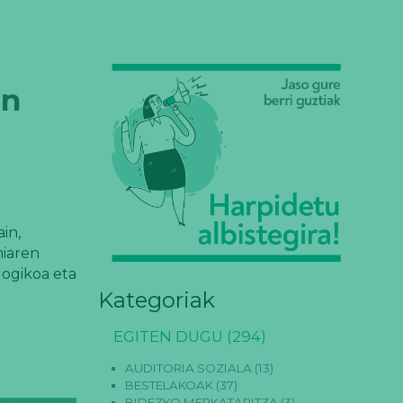
en
in,
miaren
logikoa eta
Kategoriak
EGITEN DUGU
(294)
AUDITORIA SOZIALA
(13)
BESTELAKOAK
(37)
BIDEZKO MERKATARITZA
(3)