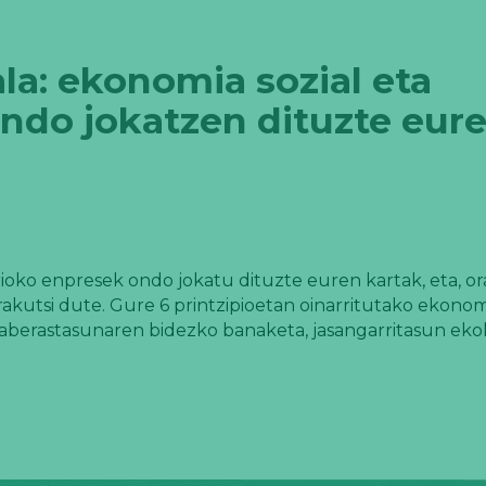
la: ekonomia sozial eta
ondo jokatzen dituzte eur
ioko enpresek ondo jokatu dituzte euren kartak, eta, ora
akutsi dute. Gure 6 printzipioetan oinarritutako ekono
a, aberastasunaren bidezko banaketa, jasangarritasun eko