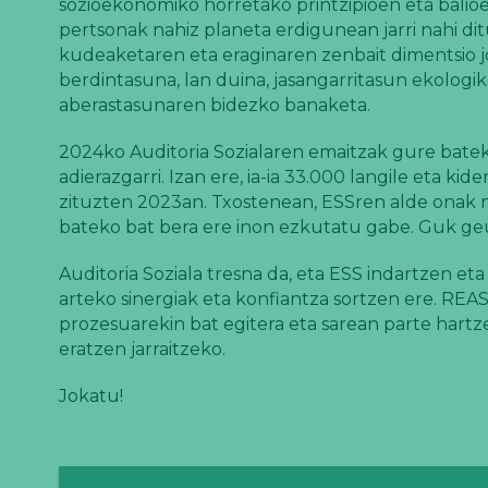
sozioekonomiko horretako printzipioen eta balio
pertsonak nahiz planeta erdigunean jarri nahi di
kudeaketaren eta eraginaren zenbait dimentsio jo
berdintasuna, lan duina, jasangarritasun ekolog
aberastasunaren bidezko banaketa.
2024ko Auditoria Sozialaren emaitzak gure batek
adierazgarri. Izan ere, ia-ia 33.000 langile eta ki
zituzten 2023an. Txostenean, ESSren alde onak n
bateko bat bera ere inon ezkutatu gabe. Guk ge
Auditoria Soziala tresna da, eta ESS indartzen e
arteko sinergiak eta konfiantza sortzen ere. RE
prozesuarekin bat egitera eta sarean parte hartze
eratzen jarraitzeko.
Jokatu!