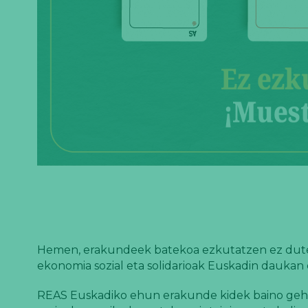
Hemen, erakundeek batekoa ezkutatzen ez dute
ekonomia sozial eta solidarioak Euskadin daukan
REAS Euskadiko ehun erakunde kidek baino gehix