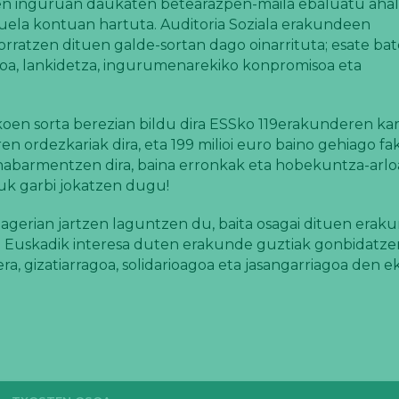
en inguruan daukaten betearazpen-maila ebaluatu ahal 
tuela kontuan hartuta. Auditoria Soziala erakundeen
rratzen dituen galde-sortan dago oinarrituta; esate bat
ikoa, lankidetza, ingurumenarekiko konpromisoa eta
oen sorta berezian bildu dira ESSko 119erakunderen ka
deren ordezkariak dira, eta 199 milioi euro baino gehiago f
abarmentzen dira, baina erronkak eta hobekuntza-arloa
uk garbi jokatzen dugu!
ta agerian jartzen laguntzen du, baita osagai dituen era
AS Euskadik interesa duten erakunde guztiak gonbidatze
ra, gizatiarragoa, solidarioagoa eta jasangarriagoa den 