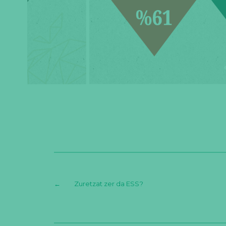
←
Zuretzat zer da ESS?