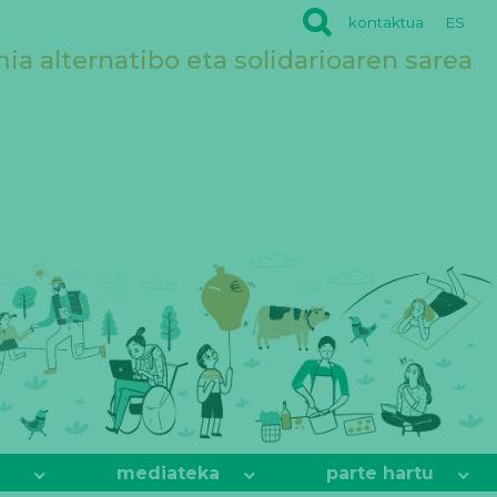
kontaktua
ES
a alternatibo eta solidarioaren sarea
mediateka
parte hartu