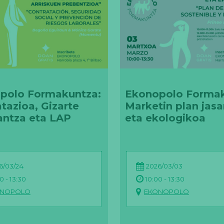
polo Formakuntza:
Ekonopolo Formak
tazioa, Gizarte
Marketin plan jasa
antza eta LAP
eta ekologikoa
6/03/24
2026/03/03
0 - 13:30
10:00 - 13:30
ONOPOLO
EKONOPOLO