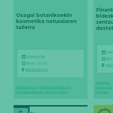
Finant
Osagai botanikoekin
bidez
kosmetika naturalaren
zentz
tailerra
dasta
202
2026/05/28
18:0
18:00 - 20:00
EK
EKONOPOLO
BIDEZKO
EKONOPOLO
|
PRESTAKUNTZA ETA
MERKATAR
SENTSIBILIZAZIOA
|
REAS EUSKADI
EUSKADI