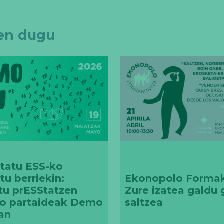
ten dugu
tatu ESS-ko
tu berriekin:
Ekonopolo Formak
tu prESStatzen
Zure izatea galdu
o partaideak Demo
saltzea
an