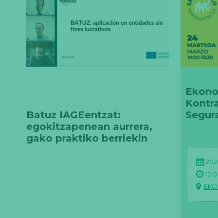
Ekono
Kontra
Batuz IAGEentzat:
Segur
egokitzapenean aurrera,
gako praktiko berriekin
202
10:0
EK