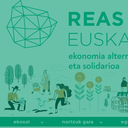
REAS
EUSKADI
ekosol
nortzuk gara
eg