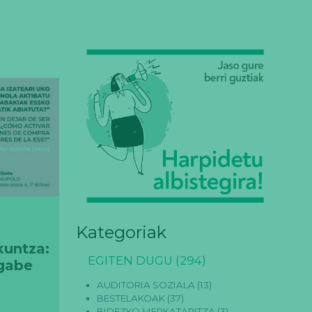
Kategoriak
untza:
EGITEN DUGU
(294)
 gabe
AUDITORIA SOZIALA
(13)
BESTELAKOAK
(37)
BIDEZKO MERKATARITZA
(3)