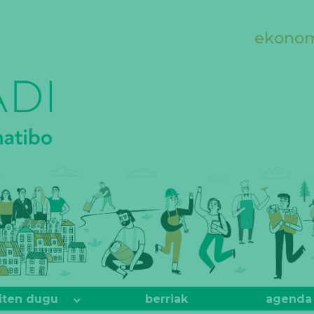
ekonomi
iten dugu
berriak
agenda