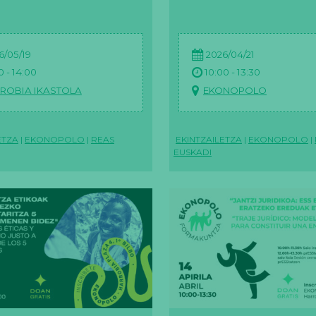
6/05/19
2026/04/21
0 - 14:00
10:00 - 13:30
ROBIA IKASTOLA
EKONOPOLO
ETZA
|
EKONOPOLO
|
REAS
EKINTZAILETZA
|
EKONOPOLO
|
EUSKADI