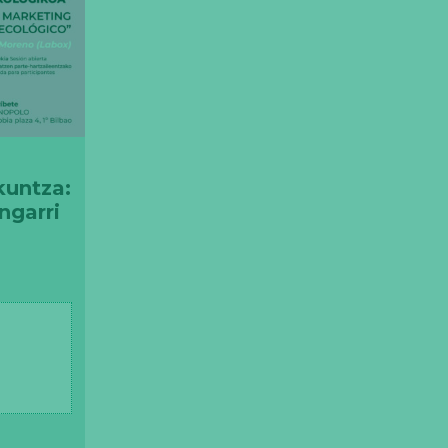
untza:
ngarri