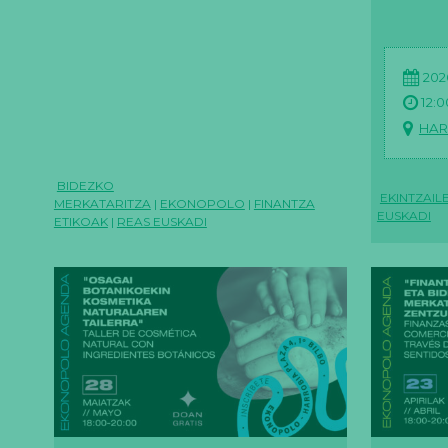
ESS dastatzeko
esperientzia Ekonopoloan
202
12:0
HAR
BIDEZKO
EKINTZAIL
MERKATARITZA
|
EKONOPOLO
|
FINANTZA
EUSKADI
ETIKOAK
|
REAS EUSKADI