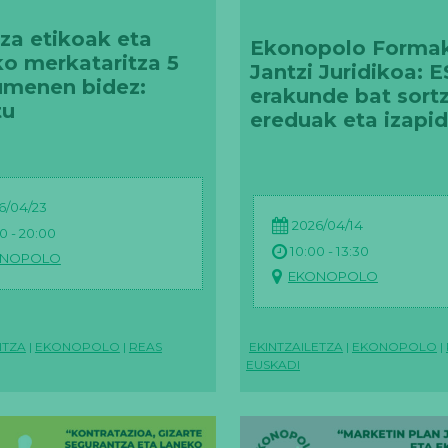
za etikoak eta
Ekonopolo Formak
ko merkataritza 5
Jantzi Juridikoa: 
umenen bidez:
erakunde bat sort
tu
ereduak eta izapi
6/04/23
2026/04/14
0 - 20:00
10:00 - 13:30
ONOPOLO
EKONOPOLO
ITZA
|
EKONOPOLO
|
REAS
EKINTZAILETZA
|
EKONOPOLO
|
EUSKADI