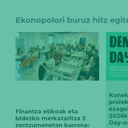
Ekonopolori buruz hitz egi
Konek
proiek
ezagu
Finantza etikoak eta
2026k
bidezko merkataritza 5
Day-e
zentzumenetan barrena: