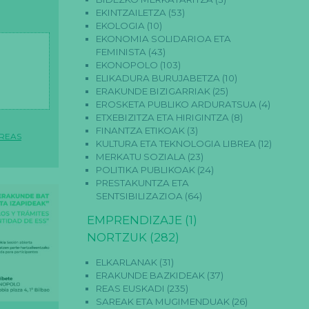
EKINTZAILETZA
(53)
EKOLOGIA
(10)
EKONOMIA SOLIDARIOA ETA
FEMINISTA
(43)
EKONOPOLO
(103)
ELIKADURA BURUJABETZA
(10)
ERAKUNDE BIZIGARRIAK
(25)
EROSKETA PUBLIKO ARDURATSUA
(4)
ETXEBIZITZA ETA HIRIGINTZA
(8)
FINANTZA ETIKOAK
(3)
REAS
KULTURA ETA TEKNOLOGIA LIBREA
(12)
MERKATU SOZIALA
(23)
POLITIKA PUBLIKOAK
(24)
PRESTAKUNTZA ETA
SENTSIBILIZAZIOA
(64)
EMPRENDIZAJE
(1)
NORTZUK
(282)
ELKARLANAK
(31)
ERAKUNDE BAZKIDEAK
(37)
REAS EUSKADI
(235)
SAREAK ETA MUGIMENDUAK
(26)