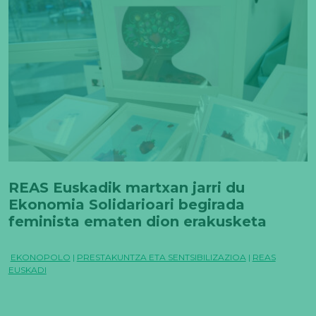
REAS Euskadik martxan jarri du
Ekonomia Solidarioari begirada
feminista ematen dion erakusketa
ibiltaria. Zure espazioan nahi duzu?
EKONOPOLO
|
PRESTAKUNTZA ETA SENTSIBILIZAZIOA
|
REAS
EUSKADI