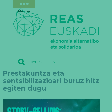
Menua
REAS
kontaktua
ES
EUSKADI
Prestakuntza eta
sentsibilizazioari buruz hitz
egiten dugu