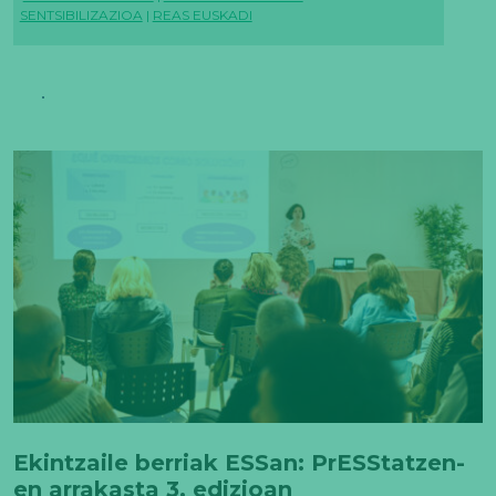
SENTSIBILIZAZIOA
|
REAS EUSKADI
Ekintzaile berriak ESSan: PrESStatzen-
en arrakasta 3. edizioan