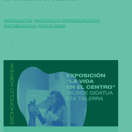
EKINTZAILETZA
|
EKONOPOLO
|
PRESTAKUNTZA ETA
SENTSIBILIZAZIOA
|
REAS EUSKADI