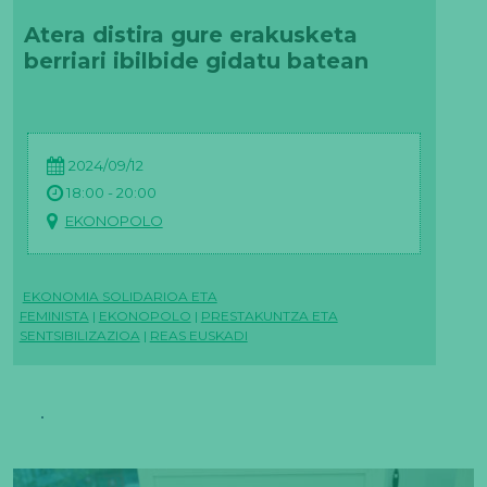
Atera distira gure erakusketa
berriari ibilbide gidatu batean
2024/09/12
18:00 - 20:00
EKONOPOLO
EKONOMIA SOLIDARIOA ETA
FEMINISTA
|
EKONOPOLO
|
PRESTAKUNTZA ETA
SENTSIBILIZAZIOA
|
REAS EUSKADI