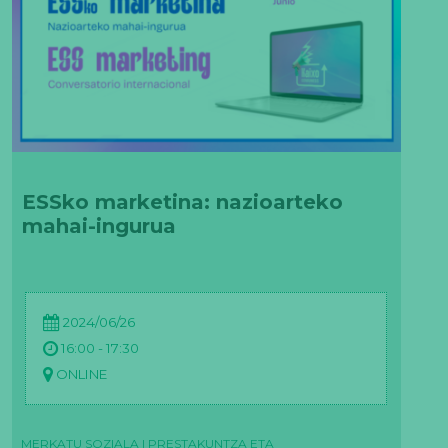
ESSko marketina: nazioarteko
mahai-ingurua
2024/06/26
16:00 - 17:30
ONLINE
MERKATU SOZIALA
|
PRESTAKUNTZA ETA