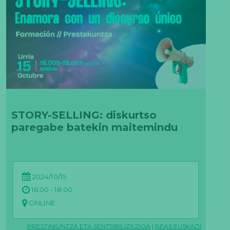
STORY-SELLING: diskurtso
paregabe batekin maitemindu
2024/10/15
16:00 - 18:00
ONLINE
PRESTAKUNTZA ETA SENTSIBILIZAZIOA
|
REAS EUSKADI