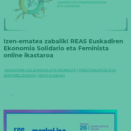
Izen-ematea zabalik! REAS Euskadiren
Ekonomia Solidario eta Feminista
online ikastaroa
EKONOMIA SOLIDARIOA ETA FEMINISTA
|
PRESTAKUNTZA ETA
SENTSIBILIZAZIOA
|
REAS EUSKADI