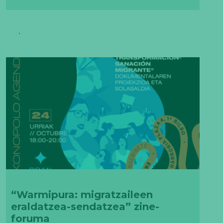
“Warmipura: migratzaileen
eraldatzea-sendatzea” zine-
foruma