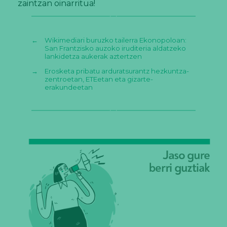
zaintzan oinarritua!
←
Wikimediari buruzko tailerra Ekonopoloan:
San Frantzisko auzoko iruditeria aldatzeko
lankidetza aukerak aztertzen
→
Erosketa pribatu arduratsurantz hezkuntza-
zentroetan, ETEetan eta gizarte-
erakundeetan