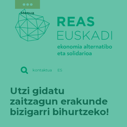
Menua
REAS
kontaktua
ES
EUSKADI
Utzi gidatu
zaitzagun erakunde
bizigarri bihurtzeko!