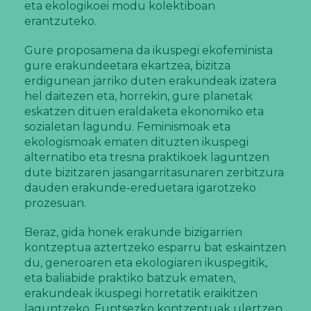
eta ekologikoei modu kolektiboan
erantzuteko.
Gure proposamena da ikuspegi ekofeminista
gure erakundeetara ekartzea, bizitza
erdigunean jarriko duten erakundeak izatera
hel daitezen eta, horrekin, gure planetak
eskatzen dituen eraldaketa ekonomiko eta
sozialetan lagundu. Feminismoak eta
ekologismoak ematen dituzten ikuspegi
alternatibo eta tresna praktikoek laguntzen
dute bizitzaren jasangarritasunaren zerbitzura
dauden erakunde-ereduetara igarotzeko
prozesuan.
Beraz, gida honek erakunde bizigarrien
kontzeptua aztertzeko esparru bat eskaintzen
du, generoaren eta ekologiaren ikuspegitik,
eta baliabide praktiko batzuk ematen,
erakundeak ikuspegi horretatik eraikitzen
laguntzeko. Funtsezko kontzeptuak ulertzen