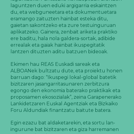
laguntzen duen eduki argigarria eskaintzen
du, eta webguneetara eta dokumentuetara
eramango zaituzten hainbat esteka ditu,
gaietan sakontzeko eta zure testuinguruan
aplikatzeko. Gainera, zenbait ariketa praktiko
ere baditu, hala nola galdera-sortak, adibide
errealak eta gaiak hainbat ikuspegitatik
lantzen dituzten aditu batzuen bideoak.
Ekimen hau REAS Euskadi sareak eta
ALBOANek bultzatu dute, eta proiektu honen
barruan dago: “Ikuspegi lokal-global batetik
bizitzaren jasangarritasunaren zerbitzura
egongo den ekonomia baterako praktikak eta
proposamen ekosozialak”, zeina Garapenerako
Lankidetzaren Euskal Agentziak eta Bizkaiko
Foru Aldundiak finantzatu baitute batera.
Egin ezazu bat aldaketarekin, eta sortu lan-
ingurune bat bizitzaren eta giza harremanen