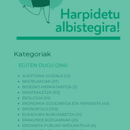
Kategoriak
EGITEN DUGU
(294)
AUDITORIA SOZIALA
(13)
BESTELAKOAK
(37)
BIDEZKO MERKATARITZA
(3)
EKINTZAILETZA
(53)
EKOLOGIA
(10)
EKONOMIA SOLIDARIOA ETA FEMINISTA
(43)
EKONOPOLO
(103)
ELIKADURA BURUJABETZA
(10)
ERAKUNDE BIZIGARRIAK
(25)
EROSKETA PUBLIKO ARDURATSUA
(4)