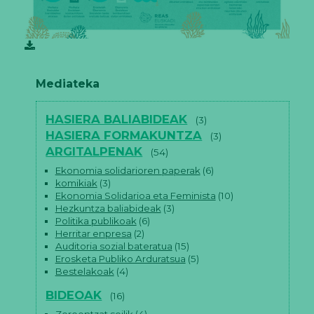
Mediateka
HASIERA BALIABIDEAK
(3)
HASIERA FORMAKUNTZA
(3)
ARGITALPENAK
(54)
Ekonomia solidarioren paperak
(6)
komikiak
(3)
Ekonomia Solidarioa eta Feminista
(10)
Hezkuntza baliabideak
(3)
Politika publikoak
(6)
Herritar enpresa
(2)
Auditoria sozial bateratua
(15)
Erosketa Publiko Arduratsua
(5)
Bestelakoak
(4)
BIDEOAK
(16)