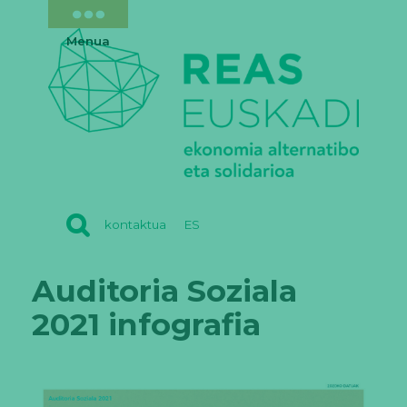
Menua
REAS
kontaktua
ES
EUSKADI
Auditoria Soziala
2021 infografia