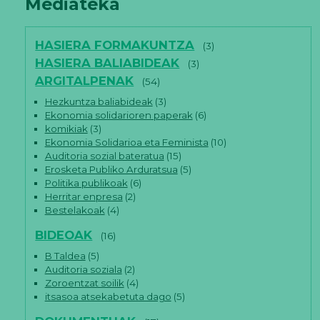
Mediateka
HASIERA FORMAKUNTZA
(3)
HASIERA BALIABIDEAK
(3)
ARGITALPENAK
(54)
Hezkuntza baliabideak
(3)
Ekonomia solidarioren paperak
(6)
komikiak
(3)
Ekonomia Solidarioa eta Feminista
(10)
Auditoria sozial bateratua
(15)
Erosketa Publiko Arduratsua
(5)
Politika publikoak
(6)
Herritar enpresa
(2)
Bestelakoak
(4)
BIDEOAK
(16)
B Taldea
(5)
Auditoria soziala
(2)
Zoroentzat soilik
(4)
itsasoa atsekabetuta dago
(5)