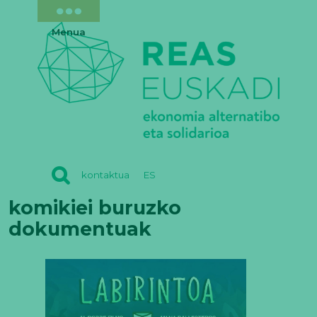
Menua
REAS
kontaktua
ES
EUSKADI
komikiei buruzko
dokumentuak