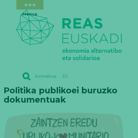
Menua
REAS
kontaktua
ES
EUSKADI
Politika publikoei buruzko
dokumentuak