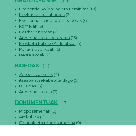
(54)
Ekonomia Solidarioa eta Feminista
(10)
Hezkuntza baliabideak
(3)
Ekonomia solidarioren paperak
(6)
komikiak
(3)
Herritar enpresa
(2)
Auditoria sozial bateratua
(15)
Erosketa Publiko Arduratsua
(5)
Politika publikoak
(6)
Bestelakoak
(4)
BIDEOAK
(16)
Zoroentzat soilik
(4)
itsasoa atsekabetuta dago
(5)
B Taldea
(5)
Auditoria soziala
(2)
DOKUMENTUAK
(17)
Proposamenak
(6)
Artikuluak
(2)
Oharrak eta proposamenak
(9)