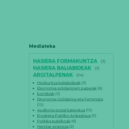
Mediateka
HASIERA FORMAKUNTZA
(3)
HASIERA BALIABIDEAK
(3)
ARGITALPENAK
(54)
Hezkuntza baliabideak
(3)
Ekonomia solidarioren paperak
(6)
komikiak
(3)
Ekonomia Solidarioa eta Feminista
(10)
Auditoria sozial bateratua
(15)
Erosketa Publiko Arduratsua
(5)
Politika publikoak
(6)
Herritar enpresa
(2)