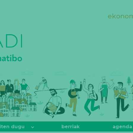
ekonomi
iten dugu
berriak
agenda