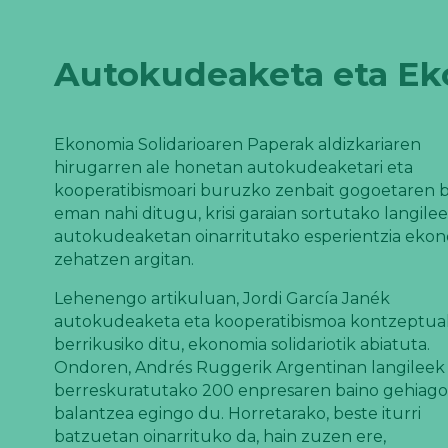
Autokudeaketa eta Ek
Ekonomia Solidarioaren Paperak aldizkariaren
hirugarren ale honetan autokudeaketari eta
kooperatibismoari buruzko zenbait gogoetaren b
eman nahi ditugu, krisi garaian sortutako langile
autokudeaketan oinarritutako esperientzia eko
zehatzen argitan.
Lehenengo artikuluan, Jordi García Janék
autokudeaketa eta kooperatibismoa kontzeptua
berrikusiko ditu, ekonomia solidariotik abiatuta.
Ondoren, Andrés Ruggerik Argentinan langileek
berreskuratutako 200 enpresaren baino gehiag
balantzea egingo du. Horretarako, beste iturri
batzuetan oinarrituko da, hain zuzen ere,