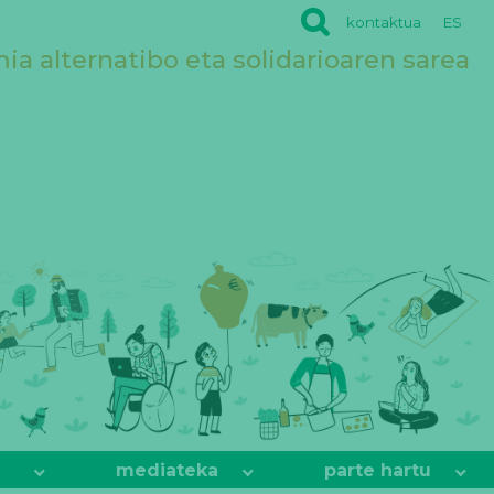
kontaktua
ES
a alternatibo eta solidarioaren sarea
mediateka
parte hartu