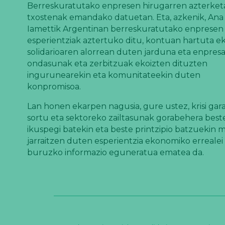
Berreskuratutako enpresen hirugarren azterket
txostenak emandako datuetan. Eta, azkenik, Ana
Iamettik Argentinan berreskuratutako enpresen
esperientziak aztertuko ditu, kontuan hartuta 
solidarioaren alorrean duten jarduna eta enpresa
ondasunak eta zerbitzuak ekoizten dituzten
ingurunearekin eta komunitateekin duten
konpromisoa.
Lan honen ekarpen nagusia, gure ustez, krisi gar
sortu eta sektoreko zailtasunak gorabehera best
ikuspegi batekin eta beste printzipio batzuekin 
jarraitzen duten esperientzia ekonomiko errealei
buruzko informazio eguneratua ematea da.