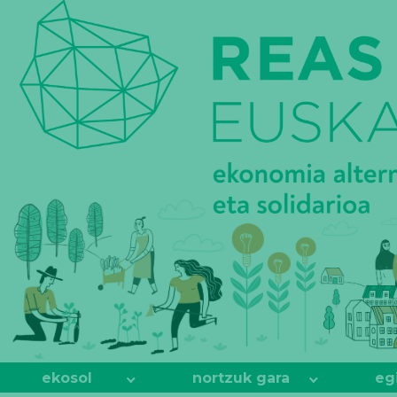
REAS
EUSKADI
ekosol
nortzuk gara
eg