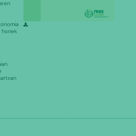
aren
ekonomia
 horiek
aian
e
martxan