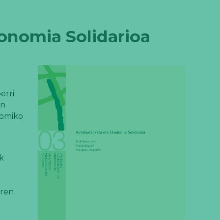
onomia Solidarioa
erri
en
nomiko
k
oren